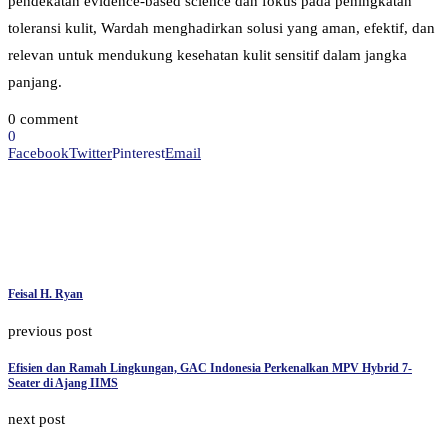
pendekatan evidence-based science dan fokus pada peningkatan
toleransi kulit, Wardah menghadirkan solusi yang aman, efektif, dan
relevan untuk mendukung kesehatan kulit sensitif dalam jangka
panjang.
0 comment
0
Facebook
Twitter
Pinterest
Email
Feisal H. Ryan
previous post
Efisien dan Ramah Lingkungan, GAC Indonesia Perkenalkan MPV Hybrid 7-
Seater di Ajang IIMS
next post