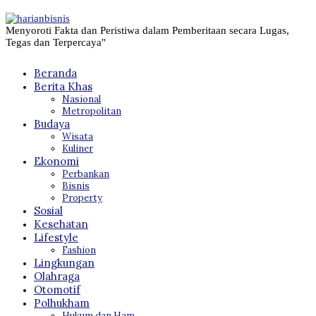
Menyoroti Fakta dan Peristiwa dalam Pemberitaan secara Lugas,
Tegas dan Terpercaya"
Beranda
Berita Khas
Nasional
Metropolitan
Budaya
Wisata
Kuliner
Ekonomi
Perbankan
Bisnis
Property
Sosial
Kesehatan
Lifestyle
Fashion
Lingkungan
Olahraga
Otomotif
Polhukham
Hukum dan Ham