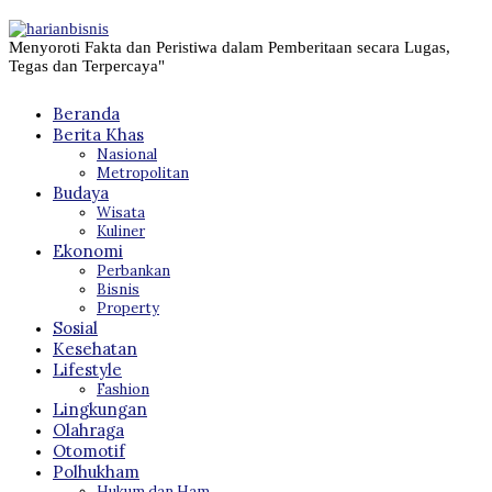
Menyoroti Fakta dan Peristiwa dalam Pemberitaan secara Lugas,
Tegas dan Terpercaya"
Beranda
Berita Khas
Nasional
Metropolitan
Budaya
Wisata
Kuliner
Ekonomi
Perbankan
Bisnis
Property
Sosial
Kesehatan
Lifestyle
Fashion
Lingkungan
Olahraga
Otomotif
Polhukham
Hukum dan Ham