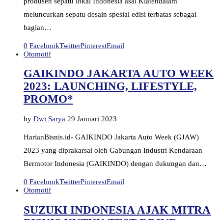
produsen sepatu lokal Indonesia asal Klatendalam
meluncurkan sepatu desain spesial edisi terbatas sebagai
bagian…
0
Facebook
Twitter
Pinterest
Email
Otomotif
GAIKINDO JAKARTA AUTO WEEK
2023: LAUNCHING, LIFESTYLE,
PROMO*
by
Dwi Sarya
29 Januari 2023
HarianBisnis.id- GAIKINDO Jakarta Auto Week (GJAW)
2023 yang diprakarsai oleh Gabungan Industri Kendaraan
Bermotor Indonesia (GAIKINDO) dengan dukungan dan…
0
Facebook
Twitter
Pinterest
Email
Otomotif
SUZUKI INDONESIA AJAK MITRA