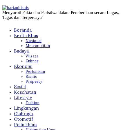
Menyoroti Fakta dan Peristiwa dalam Pemberitaan secara Lugas,
Tegas dan Terpercaya"
Beranda
Berita Khas
Nasional
Metropolitan
Budaya
Wisata
Kuliner
Ekonomi
Perbankan
Bisnis
Property
Sosial
Kesehatan
Lifestyle
Fashion
Lingkungan
Olahraga
Otomotif
Polhukham
Hukum dan Ham