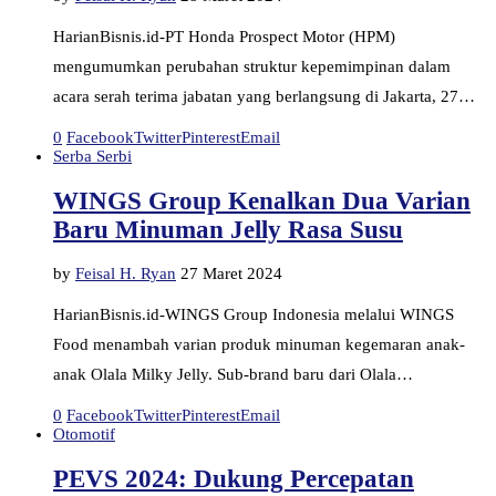
HarianBisnis.id-PT Honda Prospect Motor (HPM)
mengumumkan perubahan struktur kepemimpinan dalam
acara serah terima jabatan yang berlangsung di Jakarta, 27…
0
Facebook
Twitter
Pinterest
Email
Serba Serbi
WINGS Group Kenalkan Dua Varian
Baru Minuman Jelly Rasa Susu
by
Feisal H. Ryan
27 Maret 2024
HarianBisnis.id-WINGS Group Indonesia melalui WINGS
Food menambah varian produk minuman kegemaran anak-
anak Olala Milky Jelly. Sub-brand baru dari Olala…
0
Facebook
Twitter
Pinterest
Email
Otomotif
PEVS 2024: Dukung Percepatan