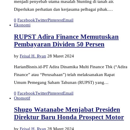
menjadi penyebab utama masalah Stunting di tanah air.
Diperlukan perhatian dan kerjasama pelbagai pihak.…
0
Facebook
Twitter
Pinterest
Email
Ekonomi
RUPST Adira Finance Memutuskan
Pembayaran Dividen 50 Persen
by
Feisal H. Ryan
28 Maret 2024
HarianBisnis.id-PT Adira Dinamika Multi Finance Tbk (“Adira
Finance” atau “Perusahaan”) telah melaksanakan Rapat
Umum Pemegang Saham Tahunan (RUPST) yang…
0
Facebook
Twitter
Pinterest
Email
Otomotif
Shugo Watanabe Menjabat Presiden
Direktur Baru Honda Prospect Motor
by
Feisal H. Ryan
28 Maret 2024