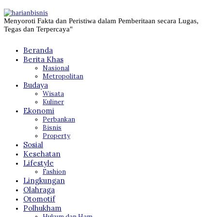
Menyoroti Fakta dan Peristiwa dalam Pemberitaan secara Lugas,
Tegas dan Terpercaya"
Beranda
Berita Khas
Nasional
Metropolitan
Budaya
Wisata
Kuliner
Ekonomi
Perbankan
Bisnis
Property
Sosial
Kesehatan
Lifestyle
Fashion
Lingkungan
Olahraga
Otomotif
Polhukham
Hukum dan Ham