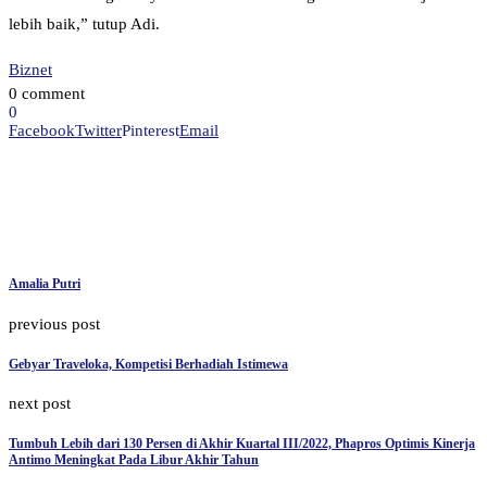
lebih baik,” tutup Adi.
Biznet
0 comment
0
Facebook
Twitter
Pinterest
Email
Amalia Putri
previous post
Gebyar Traveloka, Kompetisi Berhadiah Istimewa
next post
Tumbuh Lebih dari 130 Persen di Akhir Kuartal III/2022, Phapros Optimis Kinerja
Antimo Meningkat Pada Libur Akhir Tahun