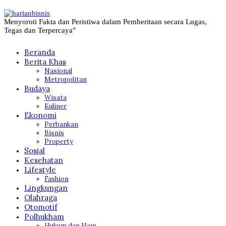
Menyoroti Fakta dan Peristiwa dalam Pemberitaan secara Lugas,
Tegas dan Terpercaya"
Beranda
Berita Khas
Nasional
Metropolitan
Budaya
Wisata
Kuliner
Ekonomi
Perbankan
Bisnis
Property
Sosial
Kesehatan
Lifestyle
Fashion
Lingkungan
Olahraga
Otomotif
Polhukham
Hukum dan Ham