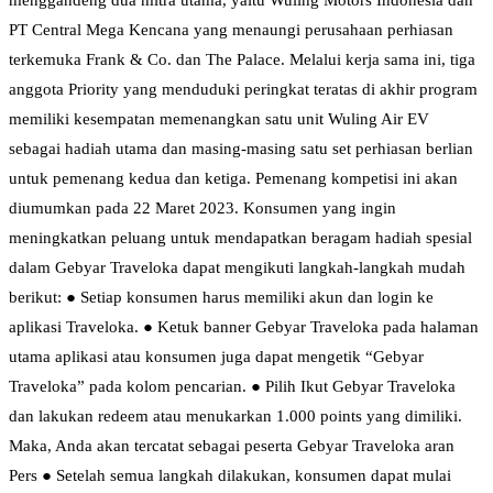
menggandeng dua mitra utama, yaitu Wuling Motors Indonesia dan
PT Central Mega Kencana yang menaungi perusahaan perhiasan
terkemuka Frank & Co. dan The Palace. Melalui kerja sama ini, tiga
anggota Priority yang menduduki peringkat teratas di akhir program
memiliki kesempatan memenangkan satu unit Wuling Air EV
sebagai hadiah utama dan masing-masing satu set perhiasan berlian
untuk pemenang kedua dan ketiga. Pemenang kompetisi ini akan
diumumkan pada 22 Maret 2023. Konsumen yang ingin
meningkatkan peluang untuk mendapatkan beragam hadiah spesial
dalam Gebyar Traveloka dapat mengikuti langkah-langkah mudah
berikut: ● Setiap konsumen harus memiliki akun dan login ke
aplikasi Traveloka. ● Ketuk banner Gebyar Traveloka pada halaman
utama aplikasi atau konsumen juga dapat mengetik “Gebyar
Traveloka” pada kolom pencarian. ● Pilih Ikut Gebyar Traveloka
dan lakukan redeem atau menukarkan 1.000 points yang dimiliki.
Maka, Anda akan tercatat sebagai peserta Gebyar Traveloka aran
Pers ● Setelah semua langkah dilakukan, konsumen dapat mulai