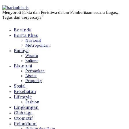
Menyoroti Fakta dan Peristiwa dalam Pemberitaan secara Lugas,
Tegas dan Terpercaya"
Beranda
Berita Khas
Nasional
Metropolitan
Budaya
Wisata
Kuliner
Ekonomi
Perbankan
Bisnis
Property
Sosial
Kesehatan
Lifestyle
Fashion
Lingkungan
Olahraga
Otomotif
Polhukham
Hukum dan Ham