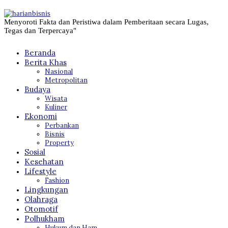
Menyoroti Fakta dan Peristiwa dalam Pemberitaan secara Lugas,
Tegas dan Terpercaya"
Beranda
Berita Khas
Nasional
Metropolitan
Budaya
Wisata
Kuliner
Ekonomi
Perbankan
Bisnis
Property
Sosial
Kesehatan
Lifestyle
Fashion
Lingkungan
Olahraga
Otomotif
Polhukham
Hukum dan Ham