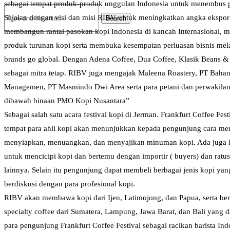
sebagai tempat produk-produk unggulan Indonesia untuk menembus p
Sejalan dengan visi dan misi RIBV untuk meningkatkan angka ekspor 
membangun rantai pasokan kopi Indonesia di kancah Internasional,
produk turunan kopi serta membuka kesempatan perluasan bisnis mela
brands go global. Dengan Adena Coffee, Dua Coffee, Klasik Beans &
sebagai mitra tetap. RIBV juga mengajak Maleena Roastery, PT Bah
Managemen, PT Masmindo Dwi Area serta para petani dan perwakilan
dibawah binaan PMO Kopi Nusantara”
Sebagai salah satu acara festival kopi di Jerman. Frankfurt Coffee Fest
tempat para ahli kopi akan menunjukkan kepada pengunjung cara me
menyiapkan, menuangkan, dan menyajikan minuman kopi. Ada juga
untuk mencicipi kopi dan bertemu dengan importir ( buyers) dan ratus
lainnya. Selain itu pengunjung dapat membeli berbagai jenis kopi yang
berdiskusi dengan para profesional kopi.
RIBV akan membawa kopi dari Ijen, Latimojong, dan Papua, serta ber
specialty coffee dari Sumatera, Lampung, Jawa Barat, dan Bali yang d
para pengunjung Frankfurt Coffee Festival sebagai racikan barista Ind