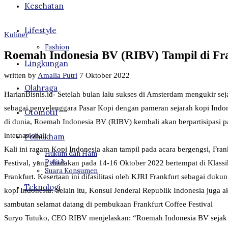
Kesehatan
Lifestyle
Kuliner
Fashion
Roemah Indonesia BV (RIBV) Tampil di Fran
Lingkungan
written by
Amalia Putri
7 Oktober 2022
Olahraga
HarianBisnis.id- Setelah bulan lalu sukses di Amsterdam mengukir sej
sebagai penyelenggara Pasar Kopi dengan pameran sejarah kopi Indo
Otomotif
di dunia, Roemah Indonesia BV (RIBV) kembali akan berpartisipasi p
internasional.
Polhukham
Kali ini ragam Kopi Indonesia akan tampil pada acara bergengsi, Fran
Hukum dan Ham
Politik
Festival, yang diadakan pada 14-16 Oktober 2022 bertempat di Klassi
Suara Konsumen
Frankfurt. Kesertaan ini difasilitasi oleh KJRI Frankfurt sebagai duku
Teknologi
kopi Indonesia. Selain itu, Konsul Jenderal Republik Indonesia juga
sambutan selamat datang di pembukaan Frankfurt Coffee Festival
Suryo Tutuko, CEO RIBV menjelaskan: “Roemah Indonesia BV sejak 