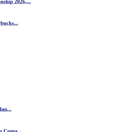
ship 2026,...
bucks...
an...
n Cuma...