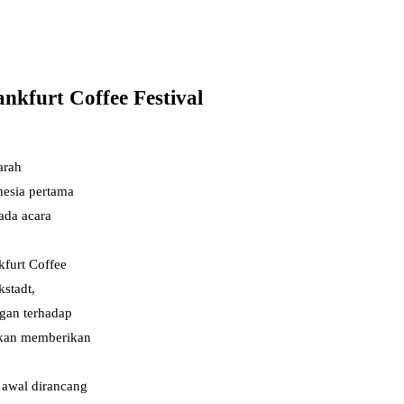
kfurt Coffee Festival
arah
nesia pertama
ada acara
kfurt Coffee
kstadt,
ngan terhadap
 akan memberikan
awal dirancang