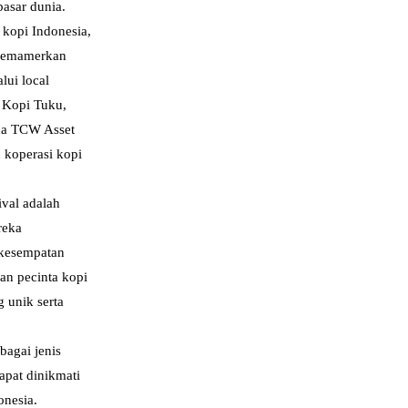
asar dunia.
kopi Indonesia,
 memamerkan
lui local
 Kopi Tuku,
ana TCW Asset
 koperasi kopi
ival adalah
reka
 kesempatan
an pecinta kopi
 unik serta
bagai jenis
apat dinikmati
onesia.