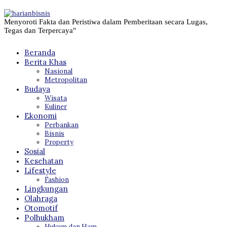
Menyoroti Fakta dan Peristiwa dalam Pemberitaan secara Lugas,
Tegas dan Terpercaya"
Beranda
Berita Khas
Nasional
Metropolitan
Budaya
Wisata
Kuliner
Ekonomi
Perbankan
Bisnis
Property
Sosial
Kesehatan
Lifestyle
Fashion
Lingkungan
Olahraga
Otomotif
Polhukham
Hukum dan Ham