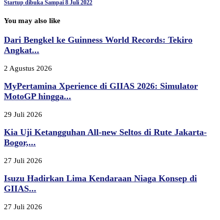
Startup dibuka Sampai 8 Juli 2022
You may also like
Dari Bengkel ke Guinness World Records: Tekiro
Angkat...
2 Agustus 2026
MyPertamina Xperience di GIIAS 2026: Simulator
MotoGP hingga...
29 Juli 2026
Kia Uji Ketangguhan All-new Seltos di Rute Jakarta-
Bogor,...
27 Juli 2026
Isuzu Hadirkan Lima Kendaraan Niaga Konsep di
GIIAS...
27 Juli 2026