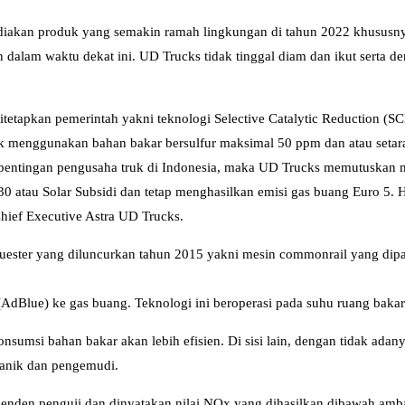
diakan produk yang semakin ramah lingkungan di tahun 2022 khususnya 
n dalam waktu dekat ini. UD Trucks tidak tinggal diam dan ikut serta 
itetapkan pemerintah yakni teknologi Selective Catalytic Reduction (
uk menggunakan bahan bakar bersulfur maksimal 50 ppm dan atau seta
 kepentingan pengusaha truk di Indonesia, maka UD Trucks memutuskan 
30 atau Solar Subsidi dan tetap menghasilkan emisi gas buang Euro 5. H
hief Executive Astra UD Trucks.
ster yang diluncurkan tahun 2015 yakni mesin commonrail yang dipad
dBlue) ke gas buang. Teknologi ini beroperasi pada suhu ruang bakar
sumsi bahan bakar akan lebih efisien. Di sisi lain, dengan tidak adan
anik dan pengemudi.
ndependen penguji dan dinyatakan nilai NOx yang dihasilkan dibawah am