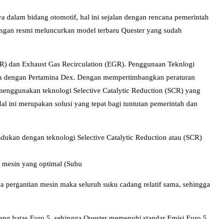
dalam bidang otomotif, hal ini sejalan dengan rencana pemerintah
dengan resmi meluncurkan model terbaru Quester yang sudah
SCR) dan Exhaust Gas Recirculation (EGR). Penggunaan Teknlogi
ra dengan Pertamina Dex. Dengan mempertimbangkan peraturan
menggunakan teknologi Selective Catalytic Reduction (SCR) yang
al ini merupakan solusi yang tepat bagi tuntutan pemerintah dan
ukan dengan teknologi Selective Catalytic Reduction atau (SCR)
 mesin yang optimal (Suhu
ya pergantian mesin maka seluruh suku cadang relatif sama, sehingga
bang batas Euro 5, sehingga Quester memenuhi standar Emisi Euro 5