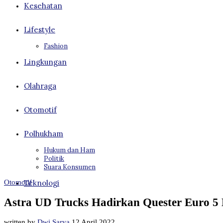
Kesehatan
Lifestyle
Fashion
Lingkungan
Olahraga
Otomotif
Polhukham
Hukum dan Ham
Politik
Suara Konsumen
Otomotif
Teknologi
Astra UD Trucks Hadirkan Quester Euro 5
written by
Dwi Sarya
12 April 2022