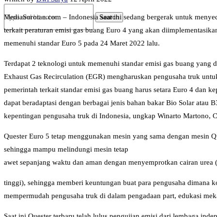
MediaSorotan.com – Indonesia saat ini sedang bergerak untuk menye
terkait peraturan emisi gas buang Euro 4 yang akan diimplementasika
memenuhi standar Euro 5 pada 24 Maret 2022 lalu.
Terdapat 2 teknologi untuk memenuhi standar emisi gas buang yang d
Exhaust Gas Recirculation (EGR) mengharuskan pengusaha truk unt
pemerintah terkait standar emisi gas buang harus setara Euro 4 dan
dapat beradaptasi dengan berbagai jenis bahan bakar Bio Solar atau B
kepentingan pengusaha truk di Indonesia, ungkap Winarto Martono, C
Quester Euro 5 tetap menggunakan mesin yang sama dengan mesin Que
sehingga mampu melindungi mesin tetap
awet sepanjang waktu dan aman dengan menyemprotkan cairan urea (A
tinggi), sehingga memberi keuntungan buat para pengusaha dimana kon
mempermudah pengusaha truk di dalam pengadaan part, edukasi mek
Saat ini Quester terbaru telah lulus pengujian emisi dari lembaga i