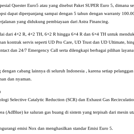
pesial Quester Euro5 atau yang disebut Paket SUPER Euro 5, dimana se
 opsi dapat diperpanjang sampai dengan 5 tahun dengan warranty 100.00
erjalanan yang didukung pembiayaan dari Astra Financing.
mulai dari 4×2 R, 4×2 TH, 6×2 R hingga 6×4 R dan 6×4 TH untuk mendu
yanan kontrak servis seperti UD Pro Care, UD Trust dan UD Ultimate, h
act dan 24/7 Emergency Call serta dilengkapi berbagai pilihan layana
g dengan cabang lainnya di seluruh Indonesia , karena setiap pelanggan
 aman dan nyaman.
)
ologi Selective Catalytic Reduction (SCR) dan Exhaust Gas Recirculati
(AdBlue) ke saluran gas buang di sistem yang terpisah dari mesin ut
urangi emisi Nox dan menghasilkan standar Emisi Euro 5.