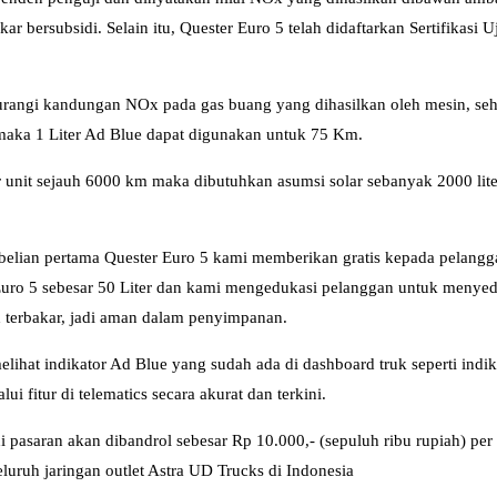
 bersubsidi. Selain itu, Quester Euro 5 telah didaftarkan Sertifikasi
angi kandungan NOx pada gas buang yang dihasilkan oleh mesin, sehi
 maka 1 Liter Ad Blue dapat digunakan untuk 75 Km.
it sejauh 6000 km maka dibutuhkan asumsi solar sebanyak 2000 liter,
mbelian pertama Quester Euro 5 kami memberikan gratis kepada pelangg
 Euro 5 sebesar 50 Liter dan kami mengedukasi pelanggan untuk menyedi
h terbakar, jadi aman dalam penyimpanan.
hat indikator Ad Blue yang sudah ada di dashboard truk seperti indikat
 fitur di telematics secara akurat dan terkini.
saran akan dibandrol sebesar Rp 10.000,- (sepuluh ribu rupiah) per li
eluruh jaringan outlet Astra UD Trucks di Indonesia