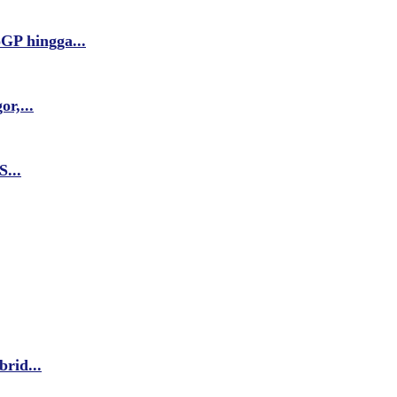
GP hingga...
r,...
...
rid...