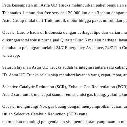
Pada kesempatan ini, Astra UD Trucks meluncurkan paket penjualan s
Telematics 1 tahun dan free service 120.000 km atau 3 tahun dengan
Astra Group mulai dari Truk, mobil, motor hingga paket umroh dan p
Quester Euro 5 hadir di Indonesia dengan berbagai tipe dan varian 
dukungan total solusi purna jual Quester Euro 5 melalui berbagai la
membantu pelanggan melalui 24/7 Emergency Assitance, 24/7 Part Cont
whatsapp.
Seluruh layanan Astra UD Trucks sudah terintegrasi antara satu caban
ID. Astra UD Trucks selalu siap memberi layanan yang cepat, tepat,
Selective Catalytic Reduction (SCR), Exhaust Gas Recirculation (EGR
Ada 2 cara untuk mencapai standar emisi emisi gas buang, yakni tekn
Quester mengurangi Nox gas buang dengan menyemprotkan cairan urea 
istilah Selective Catalytic Reduction (SCR) yang
merupakan teknologi pengendalian sisa pembakaran yang mampu meng