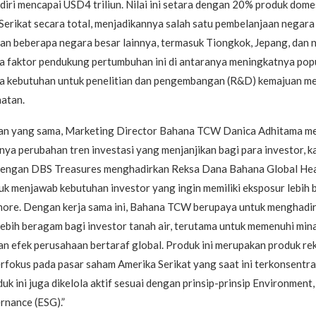
iri mencapai USD4 triliun. Nilai ini setara dengan 20% produk dome
erikat secara total, menjadikannya salah satu pembelanjaan negara 
gan beberapa negara besar lainnya, termasuk Tiongkok, Jepang, dan
a faktor pendukung pertumbuhan ini di antaranya meningkatnya pop
a kebutuhan untuk penelitian dan pengembangan (R&D) kemajuan med
hatan.
an yang sama, Marketing Director Bahana TCW Danica Adhitama m
ya perubahan tren investasi yang menjanjikan bagi para investor, k
dengan DBS Treasures menghadirkan Reksa Dana Bahana Global Hea
k menjawab kebutuhan investor yang ingin memiliki eksposur lebih b
hore. Dengan kerja sama ini, Bahana TCW berupaya untuk menghadi
lebih beragam bagi investor tanah air, terutama untuk memenuhi mina
n efek perusahaan bertaraf global. Produk ini merupakan produk re
rfokus pada pasar saham Amerika Serikat yang saat ini terkonsentra
uk ini juga dikelola aktif sesuai dengan prinsip-prinsip Environment
rnance (ESG).”