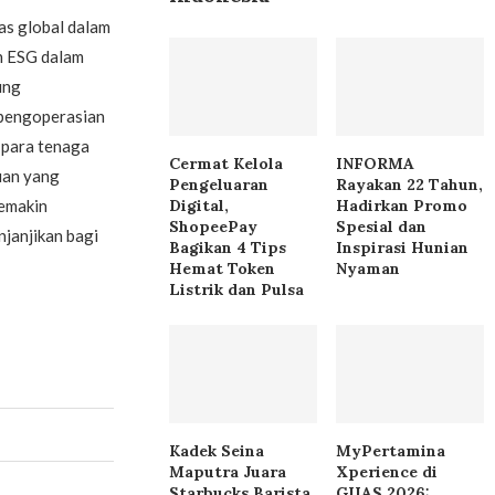
as global dalam
n ESG dalam
ung
 pengoperasian
 para tenaga
Cermat Kelola
INFORMA
uan yang
Pengeluaran
Rayakan 22 Tahun,
Digital,
Hadirkan Promo
semakin
ShopeePay
Spesial dan
njanjikan bagi
Bagikan 4 Tips
Inspirasi Hunian
Hemat Token
Nyaman
Listrik dan Pulsa
Kadek Seina
MyPertamina
Maputra Juara
Xperience di
Starbucks Barista
GIIAS 2026: