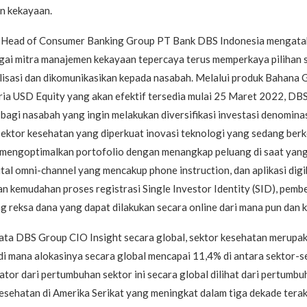
 kekayaan.
 Head of Consumer Banking Group PT Bank DBS Indonesia mengata
gai mitra manajemen kekayaan tepercaya terus memperkaya pilihan s
lisasi dan dikomunikasikan kepada nasabah. Melalui produk Bahana 
ria USD Equity yang akan efektif tersedia mulai 25 Maret 2022, DB
agi nasabah yang ingin melakukan diversifikasi investasi denomina
sektor kesehatan yang diperkuat inovasi teknologi yang sedang ber
mengoptimalkan portofolio dengan menangkap peluang di saat yang 
igital omni-channel yang mencakup phone instruction, dan aplikasi di
 kemudahan proses registrasi Single Investor Identity (SID), pembel
g reksa dana yang dapat dilakukan secara online dari mana pun dan k
ata DBS Group CIO Insight secara global, sektor kesehatan merupak
di mana alokasinya secara global mencapai 11,4% di antara sektor-se
kator dari pertumbuhan sektor ini secara global dilihat dari pertumbu
sehatan di Amerika Serikat yang meningkat dalam tiga dekade terakh