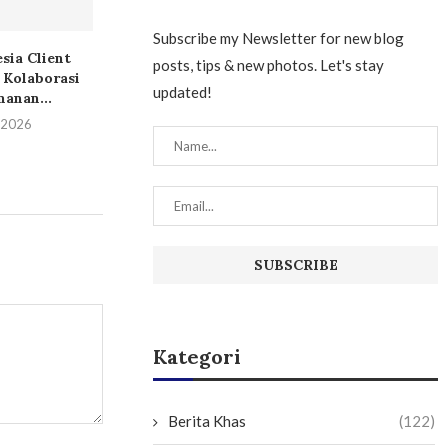
Subscribe my Newsletter for new blog
sia Client
Kolaborasi Strategis: KB
KB Bank Perlua
posts, tips & new photos. Let's stay
 Kolaborasi
Bank dan NWP Property
ke Kota 
updated!
anan...
Perkuat...
Parahyang
 2026
10 Mei 2026
27 April 
Kategori
Berita Khas
(122)