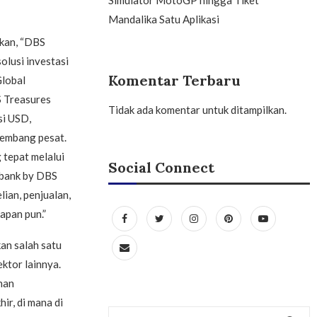
Mandalika Satu Aplikasi
kan, “DBS
olusi investasi
Komentar Terbaru
Global
S Treasures
Tidak ada komentar untuk ditampilkan.
si USD,
kembang pesat.
tepat melalui
Social Connect
gibank by DBS
ian, penjualan,
apan pun.”
an salah satu
ktor lainnya.
han
ir, di mana di