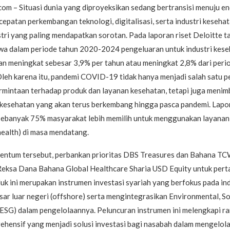
m – Situasi dunia yang diproyeksikan sedang bertransisi menuju en
patan perkembangan teknologi, digitalisasi, serta industri keseha
stri yang paling mendapatkan sorotan. Pada laporan riset Deloitte 
wa dalam periode tahun 2020-2024 pengeluaran untuk industri kes
kan meningkat sebesar 3,9% per tahun atau meningkat 2,8% dari pe
Oleh karena itu, pandemi COVID-19 tidak hanya menjadi salah satu p
rmintaan terhadap produk dan layanan kesehatan, tetapi juga menim
i kesehatan yang akan terus berkembang hingga pasca pandemi. Lapo
sebanyak 75% masyarakat lebih memilih untuk menggunakan layanan
ehealth) di masa mendatang.
ntum tersebut, perbankan prioritas DBS Treasures dan Bahana TC
eksa Dana Bahana Global Healthcare Sharia USD Equity untuk perta
uk ini merupakan instrumen investasi syariah yang berfokus pada ind
sar luar negeri (offshore) serta mengintegrasikan Environmental, So
ESG) dalam pengelolaannya. Peluncuran instrumen ini melengkapi r
ehensif yang menjadi solusi investasi bagi nasabah dalam mengelol