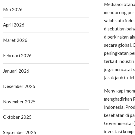
MediaSorotan.co
Mei 2026
mendorong perce
salah satu indu
April 2026
disebutkan bah
diperkirakan a
Maret 2026
secara global. 
peningkatan pe
Februari 2026
terkait industr
juga mencatat 
Januari 2026
jarak jauh (tel
Desember 2025
Menyikapi mome
menghadirkan R
November 2025
Indonesia. Prod
kesehatan di pa
Oktober 2025
Governmental (
investasi kompr
September 2025