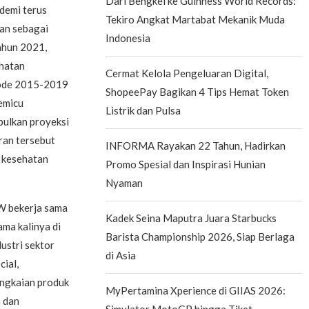
Dari Bengkel ke Guinness World Records:
demi terus
Tekiro Angkat Martabat Mekanik Muda
tan sebagai
Indonesia
tahun 2021,
ehatan
Cermat Kelola Pengeluaran Digital,
riode 2015-2019
ShopeePay Bagikan 4 Tips Hemat Token
emicu
Listrik dan Pulsa
bulkan proyeksi
ran tersebut
INFORMA Rayakan 22 Tahun, Hadirkan
 kesehatan
Promo Spesial dan Inspirasi Hunian
Nyaman
W bekerja sama
Kadek Seina Maputra Juara Starbucks
ma kalinya di
Barista Championship 2026, Siap Berlaga
ustri sektor
di Asia
cial,
angkaian produk
MyPertamina Xperience di GIIAS 2026:
a dan
Simulator MotoGP hingga Tiket