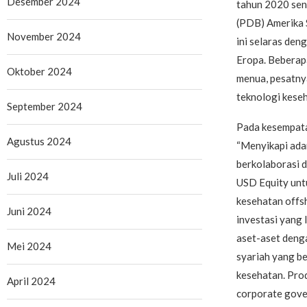
Desember 2024
tahun 2020 send
(PDB) Amerika S
November 2024
ini selaras den
Eropa. Beberap
Oktober 2024
menua, pesatny
teknologi kese
September 2024
Pada kesempat
Agustus 2024
“Menyikapi adan
berkolaborasi 
Juli 2024
USD Equity untu
kesehatan offs
Juni 2024
investasi yang 
aset-aset denga
Mei 2024
syariah yang be
kesehatan. Prod
April 2024
corporate gove