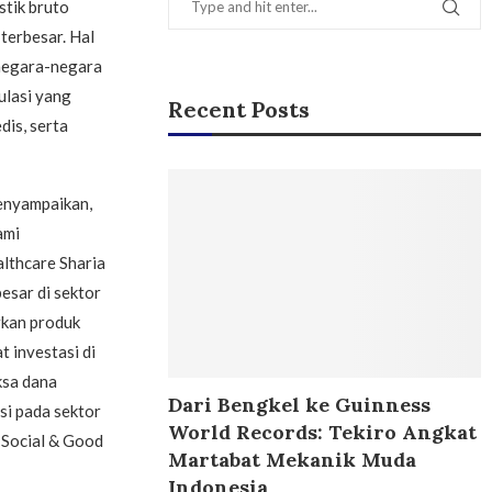
stik bruto
terbesar. Hal
 negara-negara
ulasi yang
Recent Posts
is, serta
enyampaikan,
ami
lthcare Sharia
esar di sektor
rkan produk
t investasi di
ksa dana
Dari Bengkel ke Guinness
si pada sektor
World Records: Tekiro Angkat
, Social & Good
Martabat Mekanik Muda
Indonesia