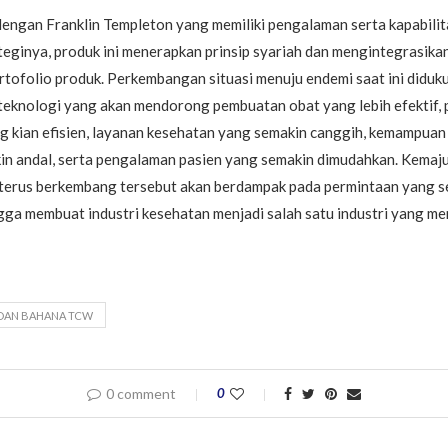
engan Franklin Templeton yang memiliki pengalaman serta kapabilit
teginya, produk ini menerapkan prinsip syariah dan mengintegrasika
tofolio produk. Perkembangan situasi menuju endemi saat ini diduk
eknologi yang akan mendorong pembuatan obat yang lebih efektif,
g kian efisien, layanan kesehatan yang semakin canggih, kemampuan
kin andal, serta pengalaman pasien yang semakin dimudahkan. Kemaj
n terus berkembang tersebut akan berdampak pada permintaan yang 
ga membuat industri kesehatan menjadi salah satu industri yang me
 DAN BAHANA TCW
0 comment
0