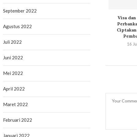
September 2022
CA Digital Beri
BCA Digital Gandeng
Visa dan
eragam Sekolah
Singapore Tourism Board
Perbanka
Agustus 2022
ewat...
Hadirkan Liburan...
Ciptakan
Pemba
vember 2025
27 September 2025
Juli 2022
16 Ju
Juni 2022
Mei 2022
April 2022
Maret 2022
Februari 2022
Januari 2022