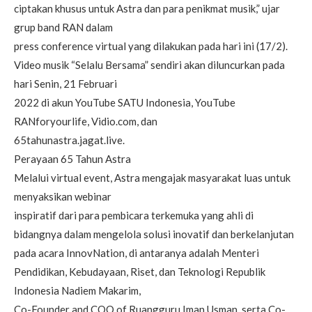
ciptakan khusus untuk Astra dan para penikmat musik,” ujar
grup band RAN dalam
press conference virtual yang dilakukan pada hari ini (17/2).
Video musik “Selalu Bersama” sendiri akan diluncurkan pada
hari Senin, 21 Februari
2022 di akun YouTube SATU Indonesia, YouTube
RANforyourlife, Vidio.com, dan
65tahunastra.jagat.live.
Perayaan 65 Tahun Astra
Melalui virtual event, Astra mengajak masyarakat luas untuk
menyaksikan webinar
inspiratif dari para pembicara terkemuka yang ahli di
bidangnya dalam mengelola solusi inovatif dan berkelanjutan
pada acara InnovNation, di antaranya adalah Menteri
Pendidikan, Kebudayaan, Riset, dan Teknologi Republik
Indonesia Nadiem Makarim,
Co-Founder and COO of Ruangguru Iman Usman, serta Co-