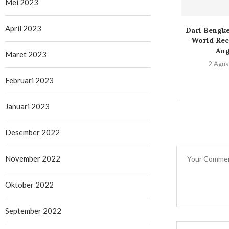
Mei 2023
April 2023
jot Ekspansi
Percepat Ekspansi
Dari Bengke
II 2026: Harga
Nasional, DFSK Resmikan
World Rec
esial...
Dealer Baru di...
Ang
Maret 2023
Juli 2026
22 Juli 2026
2 Agus
Februari 2023
Januari 2023
Desember 2022
November 2022
Oktober 2022
September 2022