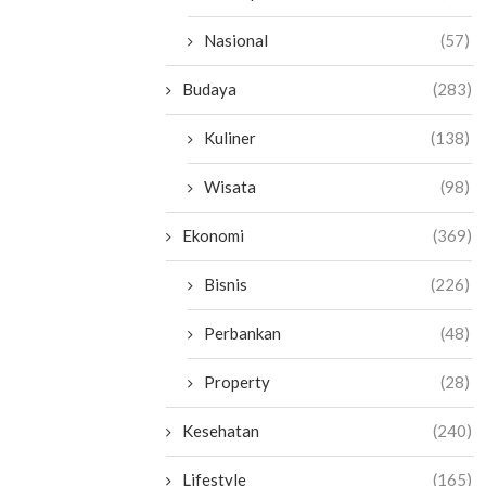
Nasional
(57)
Budaya
(283)
Kuliner
(138)
Wisata
(98)
Ekonomi
(369)
Bisnis
(226)
Perbankan
(48)
Property
(28)
Kesehatan
(240)
Lifestyle
(165)