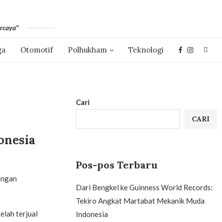
rcaya"
ga
Otomotif
Polhukham
Teknologi
Cari
CARI
onesia
Pos-pos Terbaru
engan
Dari Bengkel ke Guinness World Records:
Tekiro Angkat Martabat Mekanik Muda
elah terjual
Indonesia