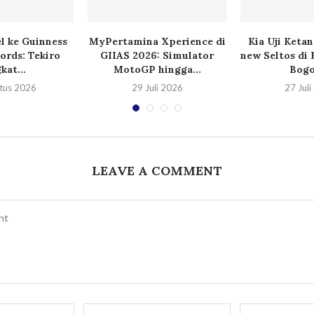
l ke Guinness
MyPertamina Xperience di
Kia Uji Keta
ords: Tekiro
GIIAS 2026: Simulator
new Seltos di 
kat...
MotoGP hingga...
Bogor
tus 2026
29 Juli 2026
27 Jul
LEAVE A COMMENT