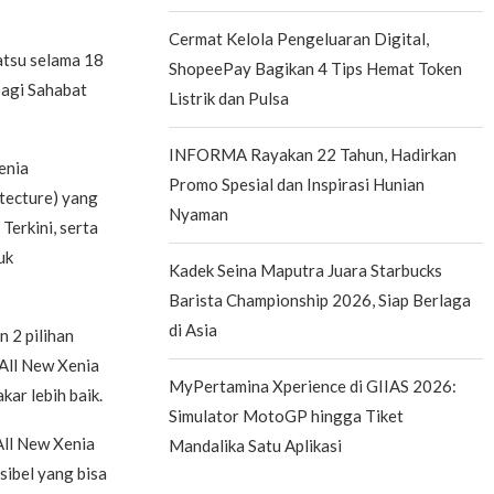
Cermat Kelola Pengeluaran Digital,
atsu selama 18
ShopeePay Bagikan 4 Tips Hemat Token
bagi Sahabat
Listrik dan Pulsa
INFORMA Rayakan 22 Tahun, Hadirkan
enia
Promo Spesial dan Inspirasi Hunian
tecture) yang
Nyaman
erkini, serta
uk
Kadek Seina Maputra Juara Starbucks
Barista Championship 2026, Siap Berlaga
di Asia
 2 pilihan
 All New Xenia
MyPertamina Xperience di GIIAS 2026:
kar lebih baik.
Simulator MotoGP hingga Tiket
All New Xenia
Mandalika Satu Aplikasi
ksibel yang bisa