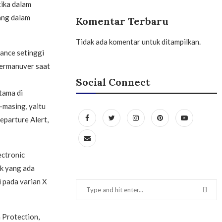
tika dalam
ang dalam
Komentar Terbaru
Tidak ada komentar untuk ditampilkan.
rance setinggi
bermanuver saat
Social Connect
tama di
-masing, yaitu
eparture Alert,
ectronic
ck yang ada
i pada varian X
 Protection,