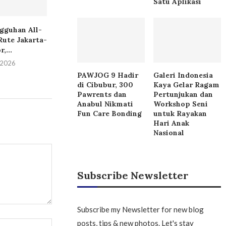
Satu Aplikasi
ngguhan All-
Isuzu Hadirkan Lima
BYD Tech Cul
Rute Jakarta-
Kendaraan Niaga Konsep di
2026 Hadir di 
,...
GIIAS...
25 Juli 
i 2026
27 Juli 2026
PAWJOG 9 Hadir
Galeri Indonesia
di Cibubur, 300
Kaya Gelar Ragam
Pawrents dan
Pertunjukan dan
Anabul Nikmati
Workshop Seni
Fun Care Bonding
untuk Rayakan
Hari Anak
Nasional
Subscribe Newsletter
Subscribe my Newsletter for new blog
posts, tips & new photos. Let's stay