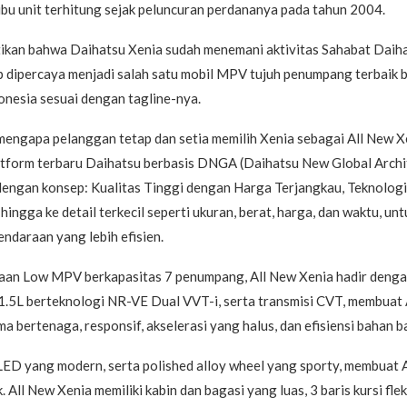
ribu unit terhitung sejak peluncuran perdananya pada tahun 2004.
tikan bahwa Daihatsu Xenia sudah menemani aktivitas Sahabat Daih
p dipercaya menjadi salah satu mobil MPV tujuh penumpang terbaik 
onesia sesuai dengan tagline-nya.
mengapa pelanggan tetap dan setia memilih Xenia sebagai All New X
tform terbaru Daihatsu berbasis DNGA (Daihatsu New Global Archi
ngan konsep: Kualitas Tinggi dengan Harga Terjangkau, Teknologi T
ingga ke detail terkecil seperti ukuran, berat, harga, dan waktu, unt
ndaraan yang lebih efisien.
aan Low MPV berkapasitas 7 penumpang, All New Xenia hadir dengan
 1.5L berteknologi NR-VE Dual VVT-i, serta transmisi CVT, membuat
a bertenaga, responsif, akselerasi yang halus, dan efisiensi bahan ba
ED yang modern, serta polished alloy wheel yang sporty, membuat 
k. All New Xenia memiliki kabin dan bagasi yang luas, 3 baris kursi fle