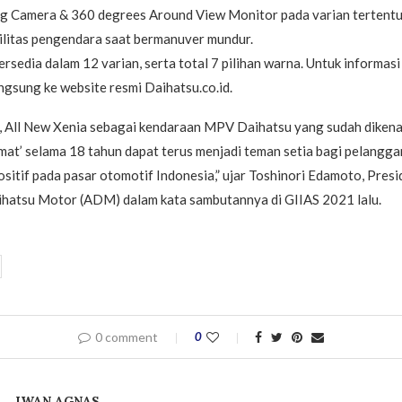
ng Camera & 360 degrees Around View Monitor pada varian tertentu
ilitas pengendara saat bermanuver mundur.
ersedia dalam 12 varian, serta total 7 pilihan warna. Untuk informasi
gsung ke website resmi Daihatsu.co.id.
, All New Xenia sebagai kendaraan MPV Daihatsu yang sudah dikena
mat’ selama 18 tahun dapat terus menjadi teman setia bagi pelanggan
ositif pada pasar otomotif Indonesia,” ujar Toshinori Edamoto, Pres
ihatsu Motor (ADM) dalam kata sambutannya di GIIAS 2021 lalu.
0 comment
0
IWAN AGNAS