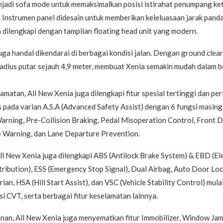
njadi sofa mode untuk memaksimalkan posisi istirahat penumpang ke
. Instrumen panel didesain untuk memberikan keleluasaan jarak pand
 dilengkapi dengan tampilan floating head unit yang modern.
uga handal dikendarai di berbagai kondisi jalan. Dengan ground clea
radius putar sejauh 4,9 meter, membuat Xenia semakin mudah dalam 
amatan, All New Xenia juga dilengkapi fitur spesial tertinggi dan per
 pada varian A.S.A (Advanced Safety Assist) dengan 6 fungsi masing
arning, Pre-Collision Braking, Pedal Misoperation Control, Front D
 Warning, dan Lane Departure Prevention.
All New Xenia juga dilengkapi ABS (Antilock Brake System) & EBD (El
ribution), ESS (Emergency Stop Signal), Dual Airbag, Auto Door Lo
ian, HSA (Hill Start Assist), dan VSC (Vehicle Stability Control) mula
i CVT, serta berbagai fitur keselamatan lainnya.
nan, All New Xenia juga menyematkan fitur Immobilizer, Window Jam