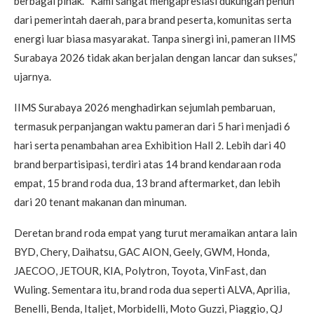
berbagai pihak. “Kami sangat mengapresiasi dukungan penuh
dari pemerintah daerah, para brand peserta, komunitas serta
energi luar biasa masyarakat. Tanpa sinergi ini, pameran IIMS
Surabaya 2026 tidak akan berjalan dengan lancar dan sukses,”
ujarnya.
IIMS Surabaya 2026 menghadirkan sejumlah pembaruan,
termasuk perpanjangan waktu pameran dari 5 hari menjadi 6
hari serta penambahan area Exhibition Hall 2. Lebih dari 40
brand berpartisipasi, terdiri atas 14 brand kendaraan roda
empat, 15 brand roda dua, 13 brand aftermarket, dan lebih
dari 20 tenant makanan dan minuman.
Deretan brand roda empat yang turut meramaikan antara lain
BYD, Chery, Daihatsu, GAC AION, Geely, GWM, Honda,
JAECOO, JETOUR, KIA, Polytron, Toyota, VinFast, dan
Wuling. Sementara itu, brand roda dua seperti ALVA, Aprilia,
Benelli, Benda, Italjet, Morbidelli, Moto Guzzi, Piaggio, QJ