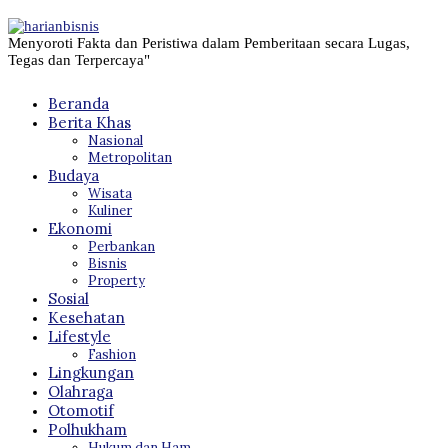
Menyoroti Fakta dan Peristiwa dalam Pemberitaan secara Lugas,
Tegas dan Terpercaya"
Beranda
Berita Khas
Nasional
Metropolitan
Budaya
Wisata
Kuliner
Ekonomi
Perbankan
Bisnis
Property
Sosial
Kesehatan
Lifestyle
Fashion
Lingkungan
Olahraga
Otomotif
Polhukham
Hukum dan Ham