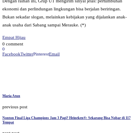
Dengan raihan ini, Grup UT mengirim sinyal jelas: pertumbuhan
ekonomi dan perlindungan lingkungan bisa berjalan beriringan.
Bukan sekadar slogan, melainkan kebijakan yang dijalankan anak-
anak usaha dari Sabang sampai Merauke. (*)
Empat Hijau
0 comment
0
Facebook
Twitter
Pinterest
Email
Maria Atun
previous post
Nonton Final Liga Champions Jam 3 Pagi? Heineken®: Sekarang Bisa Nobar di 117
Tempat