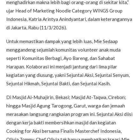
menghadirkan makna lebih bagi orang-orang di sekitar kita,”
ujar Head of Marketing Noodle Category WINGS Group
Indonesia, Katria Arintya Anindyantari, dalam keterangannya
di Jakarta, Rabu (11/3/2026).
Untuk memastikan dampak yang lebih luas, Mie Sedaap
menggandeng sejumlah komunitas volunteer anak muda
seperti Komunitas Berbagi, Ayo Bareng, dan Sahabat
Harapan. Kolaborasi ini menjadi jantung dari lima pilar
kegiatan yang diusung, yakni Sejuntai Aksi, Sejuntai Senyum,
Sejuntai Hikmah, Sejuntai Bakti, dan Sejuntai Kasih.
Di Masjid Al-Muhajirin, Bekasi; Masjid At-Taqwa, Cirebon;
hingga Masjid Agung Tarogong, Garut, warga dan jemaah
merasakan langsung rangkaian program ini. Sejuntai Aksi diisi
dengan kerja bakti membersihkan masjid dan kegiatan
Cooking for Aksi bersama Finalis Masterchef Indonesia,
Olivia Tommy. Chef Olivia tak hanya membagikan kreasi Mie