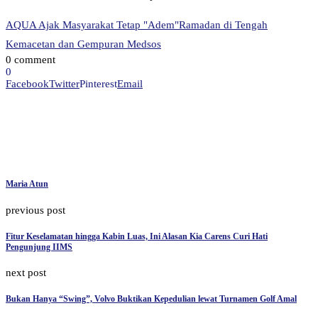
AQUA Ajak Masyarakat Tetap "Adem"
Ramadan di Tengah
Kemacetan dan Gempuran Medsos
0 comment
0
Facebook
Twitter
Pinterest
Email
Maria Atun
previous post
Fitur Keselamatan hingga Kabin Luas, Ini Alasan Kia Carens Curi Hati
Pengunjung IIMS
next post
Bukan Hanya “Swing”, Volvo Buktikan Kepedulian lewat Turnamen Golf Amal