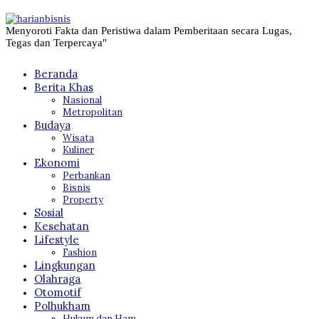
Menyoroti Fakta dan Peristiwa dalam Pemberitaan secara Lugas,
Tegas dan Terpercaya"
Beranda
Berita Khas
Nasional
Metropolitan
Budaya
Wisata
Kuliner
Ekonomi
Perbankan
Bisnis
Property
Sosial
Kesehatan
Lifestyle
Fashion
Lingkungan
Olahraga
Otomotif
Polhukham
Hukum dan Ham