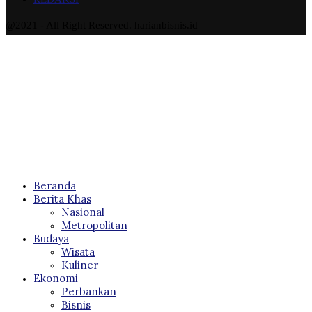
@2021 - All Right Reserved. harianbisnis.id
Beranda
Berita Khas
Nasional
Metropolitan
Budaya
Wisata
Kuliner
Ekonomi
Perbankan
Bisnis