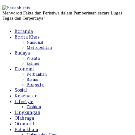
Menyoroti Fakta dan Peristiwa dalam Pemberitaan secara Lugas,
Tegas dan Terpercaya"
Beranda
Berita Khas
Nasional
Metropolitan
Budaya
Wisata
Kuliner
Ekonomi
Perbankan
Bisnis
Property
Sosial
Kesehatan
Lifestyle
Fashion
Lingkungan
Olahraga
Otomotif
Polhukham
Hukum dan Ham