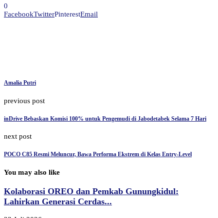
0
Facebook
Twitter
Pinterest
Email
Amalia Putri
previous post
inDrive Bebaskan Komisi 100% untuk Pengemudi di Jabodetabek Selama 7 Hari
next post
POCO C85 Resmi Meluncur, Bawa Performa Ekstrem di Kelas Entry-Level
You may also like
Kolaborasi OREO dan Pemkab Gunungkidul:
Lahirkan Generasi Cerdas...