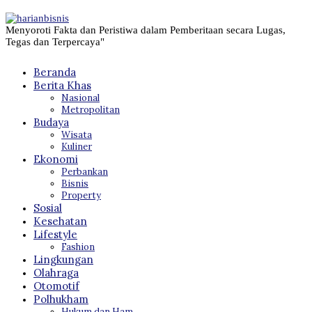
Menyoroti Fakta dan Peristiwa dalam Pemberitaan secara Lugas,
Tegas dan Terpercaya"
Beranda
Berita Khas
Nasional
Metropolitan
Budaya
Wisata
Kuliner
Ekonomi
Perbankan
Bisnis
Property
Sosial
Kesehatan
Lifestyle
Fashion
Lingkungan
Olahraga
Otomotif
Polhukham
Hukum dan Ham