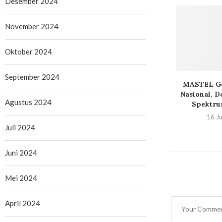
Desember 2024
November 2024
Oktober 2024
September 2024
s 8 Hadir, TWS
Map Awareness ke
MASTEL Ge
uan dengan...
Financial Awareness: IPOT
Nasional, D
Agustus 2024
Bawa AI...
Spektru
Juni 2026
24 Juni 2026
16 Ju
Juli 2024
Juni 2024
Mei 2024
April 2024