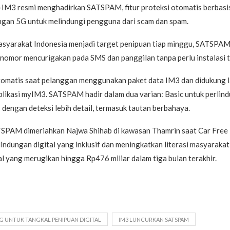
d-IM3 resmi menghadirkan SATSPAM, fitur proteksi otomatis berbasi
ingan 5G untuk melindungi pengguna dari scam dan spam.
yarakat Indonesia menjadi target penipuan tiap minggu, SATSPAM 
 nomor mencurigakan pada SMS dan panggilan tanpa perlu instalasi 
 otomatis saat pelanggan menggunakan paket data IM3 dan didukung l
plikasi myIM3. SATSPAM hadir dalam dua varian: Basic untuk perlin
engan deteksi lebih detail, termasuk tautan berbahaya.
SPAM dimeriahkan Najwa Shihab di kawasan Thamrin saat Car Free
indungan digital yang inklusif dan meningkatkan literasi masyaraka
al yang merugikan hingga Rp476 miliar dalam tiga bulan terakhir.
5G UNTUK TANGKAL PENIPUAN DIGITAL
IM3 LUNCURKAN SATSPAM