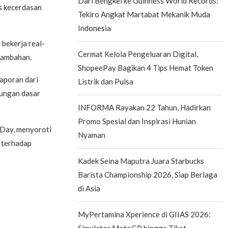
Dari Bengkel ke Guinness World Records:
s kecerdasan
Tekiro Angkat Martabat Mekanik Muda
Indonesia
bekerja real-
Cermat Kelola Pengeluaran Digital,
tambahan.
ShopeePay Bagikan 4 Tips Hemat Token
aporan dari
Listrik dan Pulsa
dungan dasar
INFORMA Rayakan 22 Tahun, Hadirkan
Promo Spesial dan Inspirasi Hunian
 Day, menyoroti
Nyaman
t terhadap
Kadek Seina Maputra Juara Starbucks
Barista Championship 2026, Siap Berlaga
di Asia
MyPertamina Xperience di GIIAS 2026:
Simulator MotoGP hingga Tiket