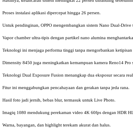
Hasilnya, kelancaran sistem meningkat 22 persen dibanding sebelumn
Proses instalasi aplikasi dipercepat hingga 26 persen.
Untuk pendinginan, OPPO mengembangkan sistem Nano Dual-Drive t
Vapor chamber ultra-tipis dengan partikel nano alumina menghantarka
Teknologi ini menjaga performa tinggi tanpa mengorbankan ketipisan
Dimensity 8450 juga meningkatkan kemampuan kamera Reno14 Pro se
Teknologi Dual Exposure Fusion menangkap dua eksposur secara real
Fitur ini menggabungkan pencahayaan dan gerakan tanpa jeda rana.
Hasil foto jadi jernih, bebas blur, termasuk untuk Live Photo.
Imagiq 1080 mendukung perekaman video 4K 60fps dengan HDR H
Warna, bayangan, dan highlight terekam akurat dan halus.