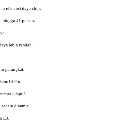
n efisiensi daya chip.
 hingga 41 persen.
nya.
aya lebih rendah.
am perangkat.
Reno14 Pro.
ecara adaptif.
 secara dinamis.
n L3.