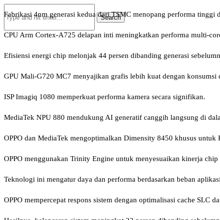
Fabrikasi 4nm generasi kedua dari TSMC menopang performa tinggi da
CPU Arm Cortex-A725 delapan inti meningkatkan performa multi-core
Efisiensi energi chip melonjak 44 persen dibanding generasi sebelum
GPU Mali-G720 MC7 menyajikan grafis lebih kuat dengan konsumsi d
ISP Imagiq 1080 memperkuat performa kamera secara signifikan.
MediaTek NPU 880 mendukung AI generatif canggih langsung di dal
OPPO dan MediaTek mengoptimalkan Dimensity 8450 khusus untuk 
OPPO menggunakan Trinity Engine untuk menyesuaikan kinerja chip s
Teknologi ini mengatur daya dan performa berdasarkan beban aplikasi
OPPO mempercepat respons sistem dengan optimalisasi cache SLC da