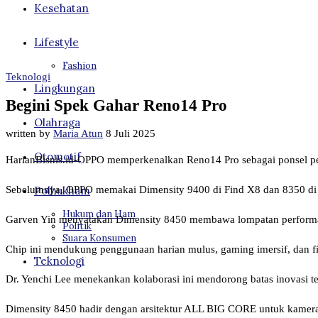
Kesehatan
Lifestyle
Fashion
Teknologi
Lingkungan
Begini Spek Gahar Reno14 Pro
Olahraga
written by
Maria Atun
8 Juli 2025
Otomotif
HarianBisnis.id-OPPO memperkenalkan Reno14 Pro sebagai ponsel p
Polhukham
Sebelumnya, OPPO memakai Dimensity 9400 di Find X8 dan 8350 di
Hukum dan Ham
Garven Yin menyatakan Dimensity 8450 membawa lompatan performa, 
Politik
Suara Konsumen
Chip ini mendukung penggunaan harian mulus, gaming imersif, dan fi
Teknologi
Dr. Yenchi Lee menekankan kolaborasi ini mendorong batas inovasi tek
Dimensity 8450 hadir dengan arsitektur ALL BIG CORE untuk kamera,