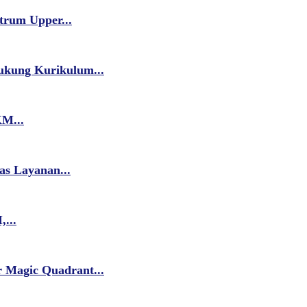
trum Upper...
ukung Kurikulum...
M...
as Layanan...
...
 Magic Quadrant...