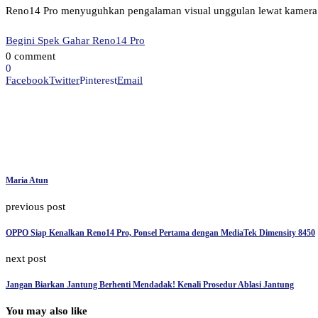
Reno14 Pro menyuguhkan pengalaman visual unggulan lewat kamera 
Begini Spek Gahar Reno14 Pro
0 comment
0
Facebook
Twitter
Pinterest
Email
Maria Atun
previous post
OPPO Siap Kenalkan Reno14 Pro, Ponsel Pertama dengan MediaTek Dimensity 8450
next post
Jangan Biarkan Jantung Berhenti Mendadak! Kenali Prosedur Ablasi Jantung
You may also like