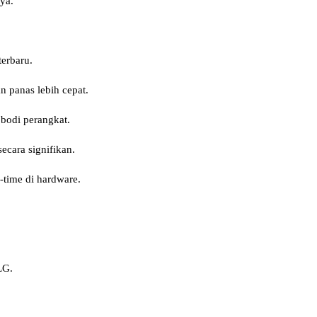
ya.
erbaru.
n panas lebih cepat.
 bodi perangkat.
cara signifikan.
-time di hardware.
LG.