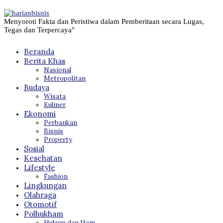
Menyoroti Fakta dan Peristiwa dalam Pemberitaan secara Lugas,
Tegas dan Terpercaya"
Beranda
Berita Khas
Nasional
Metropolitan
Budaya
Wisata
Kuliner
Ekonomi
Perbankan
Bisnis
Property
Sosial
Kesehatan
Lifestyle
Fashion
Lingkungan
Olahraga
Otomotif
Polhukham
Hukum dan Ham