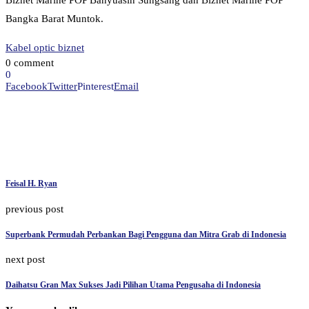
Biznet Marine POP Banyuasin Sungsang dan Biznet Marine POP
Bangka Barat Muntok.
Kabel optic biznet
0 comment
0
Facebook
Twitter
Pinterest
Email
Feisal H. Ryan
previous post
Superbank Permudah Perbankan Bagi Pengguna dan Mitra Grab di Indonesia
next post
Daihatsu Gran Max Sukses Jadi Pilihan Utama Pengusaha di Indonesia