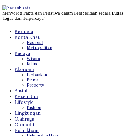
Menyoroti Fakta dan Peristiwa dalam Pemberitaan secara Lugas,
Tegas dan Terpercaya"
Beranda
Berita Khas
Nasional
Metropolitan
Budaya
Wisata
Kuliner
Ekonomi
Perbankan
Bisnis
Property
Sosial
Kesehatan
Lifestyle
Fashion
Lingkungan
Olahraga
Otomotif
Polhukham
Hukum dan Ham