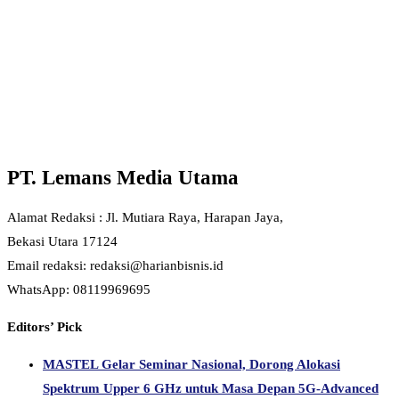
PT. Lemans Media Utama
Alamat Redaksi : Jl. Mutiara Raya, Harapan Jaya,
Bekasi Utara 17124
Email redaksi: redaksi@harianbisnis.id
WhatsApp: 08119969695
Editors’ Pick
MASTEL Gelar Seminar Nasional, Dorong Alokasi
Spektrum Upper 6 GHz untuk Masa Depan 5G-Advanced
dan 6G
Samsung Resmikan Program Ekosistem Digital untuk
Dukung Kurikulum Merdeka
Meta Gandeng Kemendag dan Evermos, Latih 150 UMKM