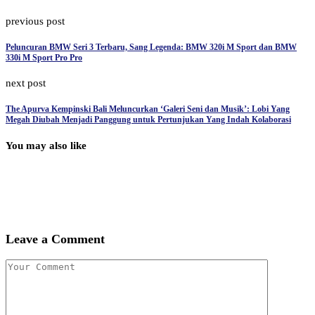
previous post
Peluncuran BMW Seri 3 Terbaru, Sang Legenda: BMW 320i M Sport dan BMW
330i M Sport Pro Pro
next post
The Apurva Kempinski Bali Meluncurkan ‘Galeri Seni dan Musik’: Lobi Yang
Megah Diubah Menjadi Panggung untuk Pertunjukan Yang Indah Kolaborasi
You may also like
Leave a Comment