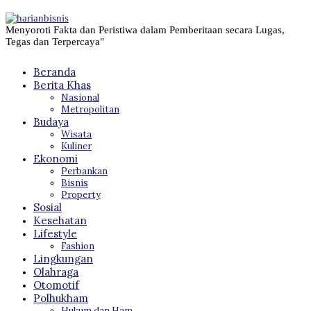
Menyoroti Fakta dan Peristiwa dalam Pemberitaan secara Lugas,
Tegas dan Terpercaya"
Beranda
Berita Khas
Nasional
Metropolitan
Budaya
Wisata
Kuliner
Ekonomi
Perbankan
Bisnis
Property
Sosial
Kesehatan
Lifestyle
Fashion
Lingkungan
Olahraga
Otomotif
Polhukham
Hukum dan Ham