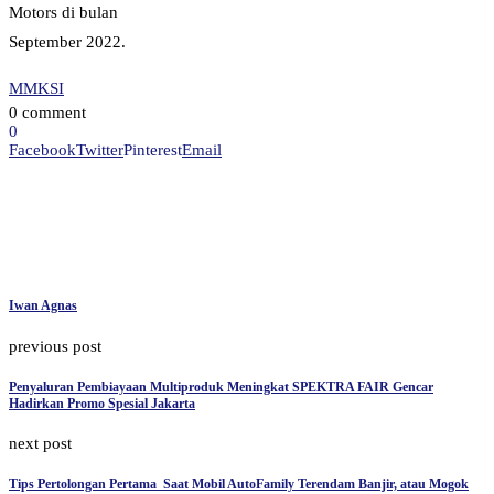
Motors di bulan
September 2022.
MMKSI
0 comment
0
Facebook
Twitter
Pinterest
Email
Iwan Agnas
previous post
Penyaluran Pembiayaan Multiproduk Meningkat SPEKTRA FAIR Gencar
Hadirkan Promo Spesial Jakarta
next post
Tips Pertolongan Pertama Saat Mobil AutoFamily Terendam Banjir, atau Mogok