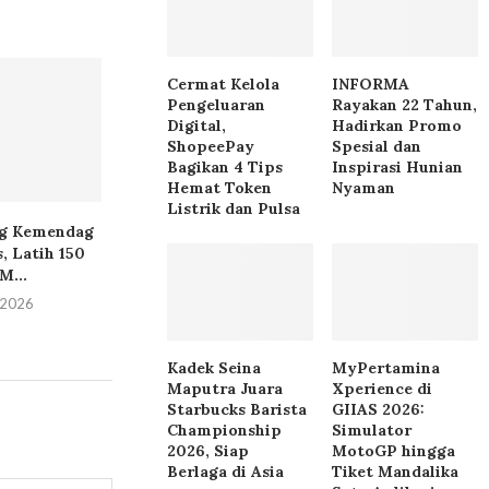
Cermat Kelola
INFORMA
Pengeluaran
Rayakan 22 Tahun,
Digital,
Hadirkan Promo
ShopeePay
Spesial dan
Bagikan 4 Tips
Inspirasi Hunian
Hemat Token
Nyaman
Listrik dan Pulsa
g Kemendag
ZTE dan MoraRepublic
Alta Global Sch
, Latih 150
Jalin Kemitraan Strategis
Generasi Hadap
...
Perluas Layanan...
AI,...
i 2026
11 Juli 2026
7 Juli 2
Kadek Seina
MyPertamina
Maputra Juara
Xperience di
Starbucks Barista
GIIAS 2026:
Championship
Simulator
2026, Siap
MotoGP hingga
Berlaga di Asia
Tiket Mandalika