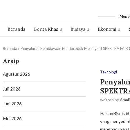
Menyo
Beranda
Berita Khas
Budaya
Ekonomi
Beranda
»
Penyaluran Pembiayaan Multiproduk Meningkat SPEKTRA FAIR G
Arsip
Teknologi
Agustus 2026
Penyalu
Juli 2026
SPEKTRA
written by
Amali
Juni 2026
HarianBisnis.i
Mei 2026
yang menyediak
menghadirkan l