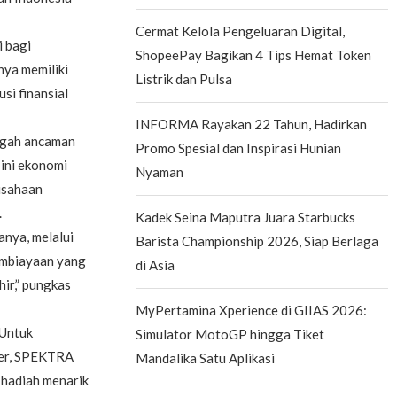
Cermat Kelola Pengeluaran Digital,
 bagi
ShopeePay Bagikan 4 Tips Hemat Token
ya memiliki
Listrik dan Pulsa
si finansial
INFORMA Rayakan 22 Tahun, Hadirkan
ngah ancaman
Promo Spesial dan Inspirasi Hunian
 ini ekonomi
Nyaman
usahaan
.
Kadek Seina Maputra Juara Starbucks
nya, melalui
Barista Championship 2026, Siap Berlaga
embiayaan yang
di Asia
ir,” pungkas
MyPertamina Xperience di GIIAS 2026:
“Untuk
Simulator MotoGP hingga Tiket
mer, SPEKTRA
Mandalika Satu Aplikasi
hadiah menarik