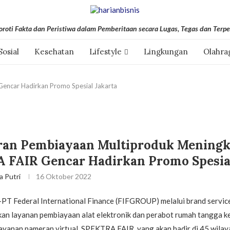
roti Fakta dan Peristiwa dalam Pemberitaan secara Lugas, Tegas dan Terpe
Sosial
Kesehatan
Lifestyle
Lingkungan
Olahra
encar Hadirkan Promo Spesial Jakarta
ran Pembiayaan Multiproduk Meningk
 FAIR Gencar Hadirkan Promo Spesial
a Putri
16 Oktober 2022
d-PT Federal International Finance (FIFGROUP) melalui brand serv
an layanan pembiayaan alat elektronik dan perabot rumah tangga k
ayanan pameran virtual, SPEKTRA FAIR, yang akan hadir di 45 wilay