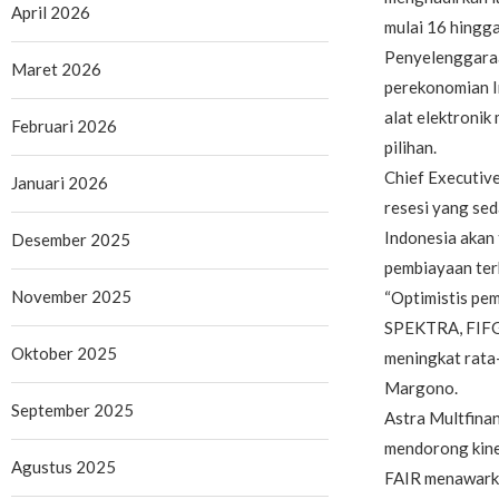
April 2026
mulai 16 hingg
Penyelenggaraa
Maret 2026
perekonomian I
alat elektroni
Februari 2026
pilihan.
Chief Executiv
Januari 2026
resesi yang sed
Indonesia akan
Desember 2025
pembiayaan ter
November 2025
“Optimistis pe
SPEKTRA, FIFGR
Oktober 2025
meningkat rata-
Margono.
September 2025
Astra Multfinan
mendorong kine
Agustus 2025
FAIR menawarka