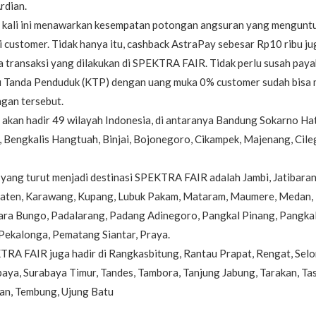
Ardian.
ali ini menawarkan kesempatan potongan angsuran yang mengunt
 customer. Tidak hanya itu, cashback AstraPay sebesar Rp10 ribu ju
 transaksi yang dilakukan di SPEKTRA FAIR. Tidak perlu susah paya
u Tanda Penduduk (KTP) dengan uang muka 0% customer sudah bisa
ngan tersebut.
kan hadir 49 wilayah Indonesia, di antaranya Bandung Sokarno Ha
 Bengkalis Hangtuah, Binjai, Bojonegoro, Cikampek, Majenang, Cile
yang turut menjadi destinasi SPEKTRA FAIR adalah Jambi, Jatibaran
aten, Karawang, Kupang, Lubuk Pakam, Mataram, Maumere, Medan,
ra Bungo, Padalarang, Padang Adinegoro, Pangkal Pinang, Pangkala
Pekalonga, Pematang Siantar, Praya.
KTRA FAIR juga hadir di Rangkasbitung, Rantau Prapat, Rengat, Selo
aya, Surabaya Timur, Tandes, Tambora, Tanjung Jabung, Tarakan, Ta
han, Tembung, Ujung Batu