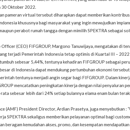
a 30 Oktober 2022.
n pameran virtual tersebut diharapkan dapat memberikan kontribusi
ndonesia khususnya bagi masyarakat yang ingin mewujudkan impiann
k maupun perabot rumah tangga dengan mimilih SPEKTRA sebagai solu
e Officer (CEO) FIFGROUP, Margono Tanuwijaya, mengatakan di te
ang terjadi Pemerintah Indonesia tetap optimis di Kuartal III – 2022
 tumbuh sebesar 5,44%, tentunya kehadiran FIFGROUP sebagai per
besar di Indonesia dapat mendukung pertumbuhan ekonomi tersebut
merintah tentunya menjadi angin segar bagi FIFGROUP. Dalam kinerja
OUP mencatatkan peningkatan kinerja dengan nilai penyaluran p
rata sebesar lebih dari 24% setiap bulannya elama enam bulan terakh
ce (AMF) President Director, Ardian Prasetya, juga menyebutkan : 
rja SPEKTRA sekaligus memberikan pelayanan optimal bagi custo
n beragam kemudahan akses, promo, dan kesempatan mendapatkan 