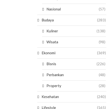
Nasional
(57)
Budaya
(283)
Kuliner
(138)
Wisata
(98)
Ekonomi
(369)
Bisnis
(226)
Perbankan
(48)
Property
(28)
Kesehatan
(240)
Lifestyle
(165)