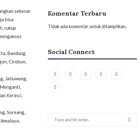
ungkan sebesar
Komentar Terbaru
ga bisa
Tidak ada komentar untuk ditampilkan.
h, cukup
 mengakses
Social Connect
tta, Bandung
gon, Cirebon,
g, Jatiuwung,
 Menganti,
n Kerinci,
ng, Soreang,
sikmalaya,