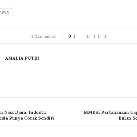
 FAIR
0 comment
0
AMALIA PUTRI
n Naik Daun, Industri
MMKSI Pertahankan Cap
esia Punya Corak Sendiri
Bulan S