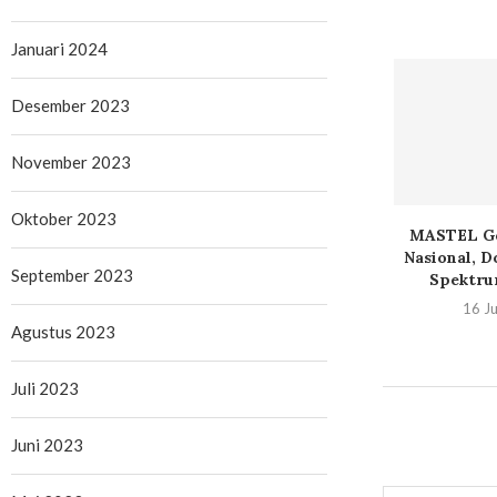
Januari 2024
Desember 2023
November 2023
Oktober 2023
s 8 Hadir, TWS
Map Awareness ke
MASTEL Ge
uan dengan...
Financial Awareness: IPOT
Nasional, D
September 2023
Bawa AI...
Spektru
Juni 2026
24 Juni 2026
16 Ju
Agustus 2023
Juli 2023
Juni 2023