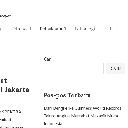
rcaya"
ga
Otomotif
Polhukham
Teknologi
Cari
CARI
at
 Jakarta
Pos-pos Terbaru
Dari Bengkel ke Guinness World Records:
ice SPEKTRA
Tekiro Angkat Martabat Mekanik Muda
embali
Indonesia
ah Indonesia