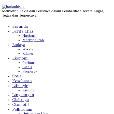
Menyoroti Fakta dan Peristiwa dalam Pemberitaan secara Lugas,
Tegas dan Terpercaya"
Beranda
Berita Khas
Nasional
Metropolitan
Budaya
Wisata
Kuliner
Ekonomi
Perbankan
Bisnis
Property
Sosial
Kesehatan
Lifestyle
Fashion
Lingkungan
Olahraga
Otomotif
Polhukham
Hukum dan Ham