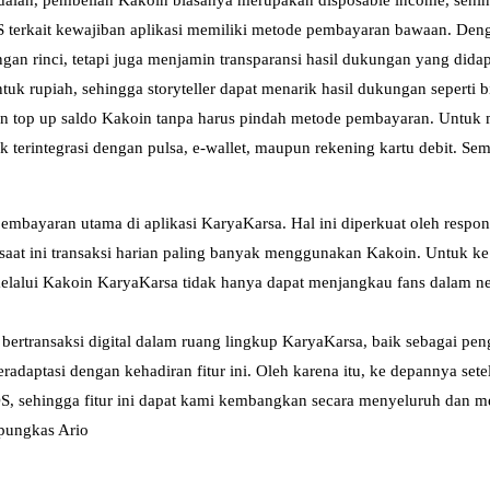
adalah, pembelian Kakoin biasanya merupakan disposable income, sehing
 terkait kewajiban aplikasi memiliki metode pembayaran bawaan. Denga
gan rinci, tetapi juga menjamin transparansi hasil dukungan yang didap
uk rupiah, sehingga storyteller dapat menarik hasil dukungan seperti b
 top up saldo Kakoin tanpa harus pindah metode pembayaran. Untuk me
k terintegrasi dengan pulsa, e-wallet, maupun rekening kartu debit. S
embayaran utama di aplikasi KaryaKarsa. Hal ini diperkuat oleh respo
aat ini transaksi harian paling banyak menggunakan Kakoin. Untuk ke
elalui Kakoin KaryaKarsa tidak hanya dapat menjangkau fans dalam neg
transaksi digital dalam ruang lingkup KaryaKarsa, baik sebagai peng
radaptasi dengan kehadiran fitur ini. Oleh karena itu, ke depannya sete
 iOS, sehingga fitur ini dapat kami kembangkan secara menyeluruh dan
 pungkas Ario