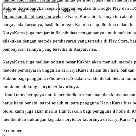
maupun storyteller. Keuntungan untuk para storyteller salah satunya 
Kakoin dikembangkan sejalan dengan regulasi di Google Play dan iOS
digunakan di aplikasi dan website KaryaKarsa tidak hanya tercatat den
harga pada karyanya, hasil dukungan Kakoin tetap diterima dalam bent
KaryaKarsa juga menjamin fleksibilitas penggunanya untuk melakukan
dilakukan dengan metode pembayaran yang tersedia di Play Store, bai
pembayaran lainnya yang tersedia di KaryaKarsa.
KaryaKarsa juga melihat potensi besar Kakoin akan menjadi metode p
metode pembayaran unggulan di KaryaKarsa dalam dua hari, bahkan s
Kakoin bagi pengguna iPhone di iOS dalam waktu dekat. Selain itu, m
untuk mendukung storyteller favoritnya.
“Kami terus berupaya untuk memberikan keamanan dan kenyamanan ber
harus kami benahi, tetapi sejauh ini para pengguna KaryaKarsa bisa be
Store, kami juga akan merilis fitur Kakoin bagi pengguna iPhone di
memberikan dukungan kepada storyteller favoritnya di KaryaKarsa.”
0 comment
0