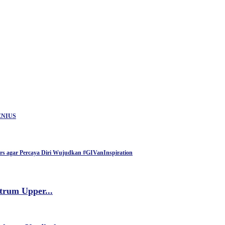
ENIUS
rs agar Percaya Diri Wujudkan #GIVanInspiration
trum Upper...