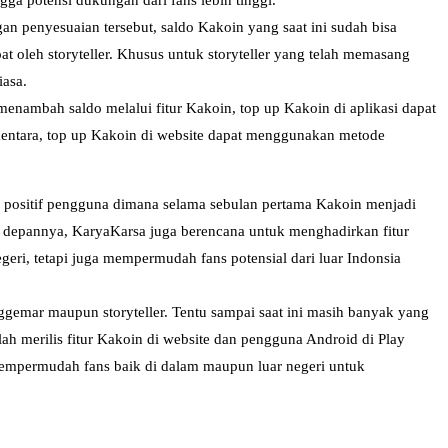
ga potensi dukungan dari fans lebih tinggi.
n penyesuaian tersebut, saldo Kakoin yang saat ini sudah bisa
at oleh storyteller. Khusus untuk storyteller yang telah memasang
iasa.
nambah saldo melalui fitur Kakoin, top up Kakoin di aplikasi dapat
ementara, top up Kakoin di website dapat menggunakan metode
n positif pengguna dimana selama sebulan pertama Kakoin menjadi
 depannya, KaryaKarsa juga berencana untuk menghadirkan fitur
eri, tetapi juga mempermudah fans potensial dari luar Indonsia
gemar maupun storyteller. Tentu sampai saat ini masih banyak yang
lah merilis fitur Kakoin di website dan pengguna Android di Play
 mempermudah fans baik di dalam maupun luar negeri untuk