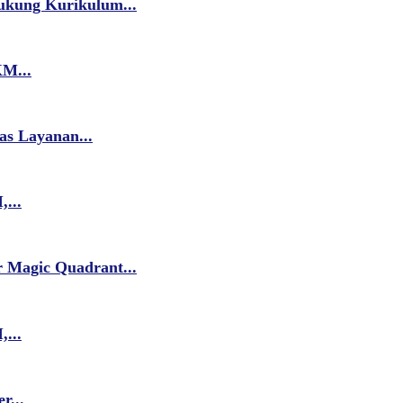
ukung Kurikulum...
M...
as Layanan...
...
 Magic Quadrant...
...
r...