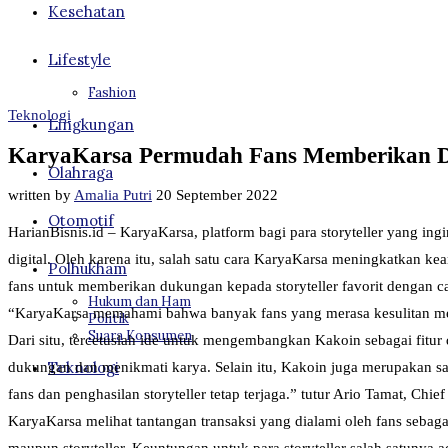
Kesehatan
Lifestyle
Fashion
Teknologi
Lingkungan
KaryaKarsa Permudah Fans Memberikan Duk
Olahraga
written by
Amalia Putri
20 September 2022
Otomotif
HarianBisnis.id – KaryaKarsa, platform bagi para storyteller yang 
digital. Oleh karena itu, salah satu cara KaryaKarsa meningkatkan
Polhukham
fans untuk memberikan dukungan kepada storyteller favorit dengan 
Hukum dan Ham
“KaryaKarsa memahami bahwa banyak fans yang merasa kesulitan mem
Politik
Suara Konsumen
Dari situ, tercetuslah ide untuk mengembangkan Kakoin sebagai fitu
Teknologi
dukungan dan menikmati karya. Selain itu, Kakoin juga merupakan sa
fans dan penghasilan storyteller tetap terjaga.” tutur Ario Tamat, Chi
KaryaKarsa melihat tantangan transaksi yang dialami oleh fans se