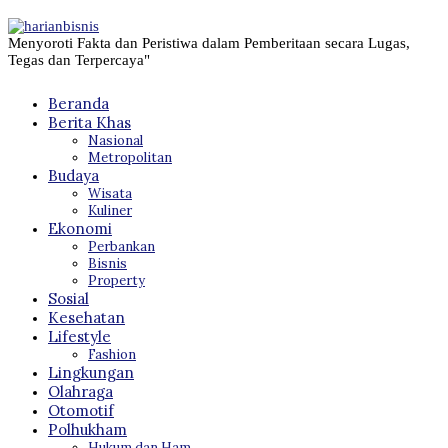
Menyoroti Fakta dan Peristiwa dalam Pemberitaan secara Lugas,
Tegas dan Terpercaya"
Beranda
Berita Khas
Nasional
Metropolitan
Budaya
Wisata
Kuliner
Ekonomi
Perbankan
Bisnis
Property
Sosial
Kesehatan
Lifestyle
Fashion
Lingkungan
Olahraga
Otomotif
Polhukham
Hukum dan Ham