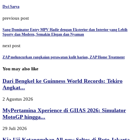
Dwi Sarya
previous post
Sang Dominator Entry MPV Hadir dengan Eksterior dan Interior yang Lebih
Sporty dan Modern, Semakin Elegan dan Nyaman
next post
ZAP meluncurkan rangkaian perawatan kulit harian, ZAP Home Treatment
You may also like
Dari Bengkel ke Guinness World Records: Tekiro
Angkat...
2 Agustus 2026
MyPertamina Xperience di GIIAS 2026: Simulator
MotoGP hingga...
29 Juli 2026
Kia Uji Ketangguhan All-new Seltos di Rute Jakarta-