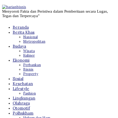
Menyoroti Fakta dan Peristiwa dalam Pemberitaan secara Lugas,
Tegas dan Terpercaya"
Beranda
Berita Khas
Nasional
Metropolitan
Budaya
Wisata
Kuliner
Ekonomi
Perbankan
Bisnis
Property
Sosial
Kesehatan
Lifestyle
Fashion
Lingkungan
Olahraga
Otomotif
Polhukham
Hukum dan Ham