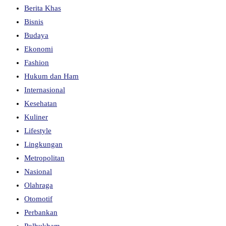
Berita Khas
Bisnis
Budaya
Ekonomi
Fashion
Hukum dan Ham
Internasional
Kesehatan
Kuliner
Lifestyle
Lingkungan
Metropolitan
Nasional
Olahraga
Otomotif
Perbankan
Polhukham