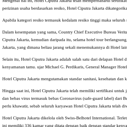
Mengenai hal ini, Hotel Ciputra Jakarta telah memperbaharui sertif
perizinan usaha berdasarkan resiko, Hotel Ciputra Jakarta dikategorik
Apabila kategori resiko termasuk kedalam resiko tinggi maka seluru
Dalam kesempatan yang sama, Country Chief Executive Bureau Verit
Ciputra Jakarta, kemudian daripada itu, selama hotel tour berlangs
Jakarta, yang dimana beliau jarang sekali menemukannya di Hotel lai
Selain itu, Hotel Ciputra Jakarta adalah salah satu dari delapan Hote
kenyamanan tamu. ujar Michael G. Perdikaris, General Manager Hotel 
Hotel Ciputra Jakarta mengutamakan standar sanitasi, kesehatan dan 
Hingga saat ini, Hotel Ciputra Jakarta telah memiliki sertifikasi unt
dan bebas virus termasuk bebas Coronavirus (safe-guard label) dari B
perlu khawatir, sebab seluruh karyawan Hotel Ciputra Jakarta telah di
Hotel Ciputra Jakarta dikelola oleh Swiss-Belhotel International. Ter
ini memiliki 336 kamar yang ditata dengan baik dengan standar kenya