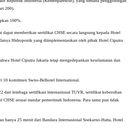
reatif Republik Indonesia (Kemenparekraf), yang dimana penggolongan
ri 200).
rapkan 100%.
 dapat memberikan sertifikat CHSE secara langsung kepada Hotel
adanya Hidroponik yang diimplementasikan oleh pihak Hotel Ciputra
an bahwa Hotel Ciputra Jakarta tetap mengedepankan keselamatan dan
i 10 komitmen Swiss-Belhotel International.
2 dari lembaga sertifikasi internasional TUVR, sertifikat kebersihan
col CHSE sesuai standar pemerintah Indonesia. Para tamu pun tidak
 dan hanya 25 menit dari Bandara Internasional Soekarno-Hatta. Hotel