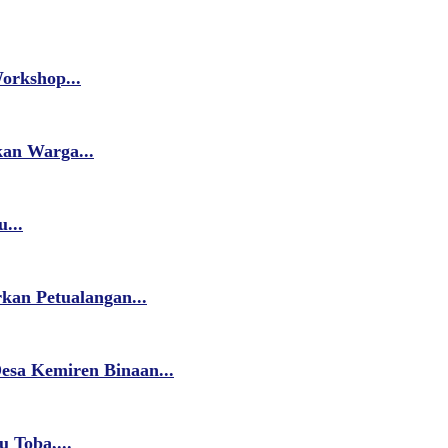
orkshop...
kan Warga...
...
kan Petualangan...
esa Kemiren Binaan...
 Toba,...