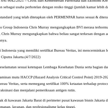
ikat SNI 9042:2021 – CHSE dari Kementerian Pariwisata dan Ekonomi K
an sebagai usaha perhotelan dengan resiko tinggi (jumlah kamar lebih da
h standard yang telah ditetapkan oleh PERMENPAR harus sesuai & dite
as Group Indonesia Chris Murray mengungkapkan BVI merasa terhormat
ung, Chris Murray mengungkapkan bahwa beliau sangat terkesan dengan 
nnya.
l di Indonesia yang memiliki sertifikat Bureau Veritas, ini mencermink
Ciputra Jakarta.(4/7/2022)
keselamatan sesuai ketetapan Lembaga Kesehatan Dunia serta bagian dar
uk jaminan mutu HACCP (Hazard Analysis Critical Control Point) 2019-202
ureau Veritas, serta memegang sertifikat 100% ketaatan terhadap proto
vaksinasi dan menjalani pemeriksaan antigen rutin.
letak di kawasan Jakarta Barat di perimeter pusat kawasan bisnis Jakarta
manan, layanan, dan profesionalisme kelas tinggi.