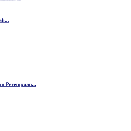
h...
an Perempuan...