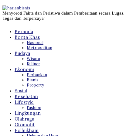
Menyoroti Fakta dan Peristiwa dalam Pemberitaan secara Lugas,
Tegas dan Terpercaya"
Beranda
Berita Khas
Nasional
Metropolitan
Budaya
Wisata
Kuliner
Ekonomi
Perbankan
Bisnis
Property
Sosial
Kesehatan
Lifestyle
Fashion
Lingkungan
Olahraga
Otomotif
Polhukham
Hukum dan Ham