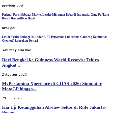
previous post
Perkuat Posisi Sebagai Market Leader Minuman Boba di Indonesia, Xing Fu Tang
Resmi Bersertifikat Halal
next post
Lewat “Yuk! Berbagi Itu Indah”, PT Pertamina Lubricants Gandeng Komunitas
Otomotif Salurakan Donasi
You may also like
Dari Bengkel ke Guinness World Records: Tekiro
Angkat...
2 Agustus 2026
MyPertamina Xperience di GIIAS 2026: Simulator
MotoGP hingga...
29 Juli 2026
Kia Uji Ketangguhan All-new Seltos di Rute Jakarta-
Bogor,...