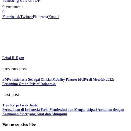
Samsung dan UNDP
0 comment
0
Facebook
Twitter
Pinterest
Email
Feisal H. Ryan
previous post
BMW Indonesia Sebagai Official Mobility Partner MGPA di MotoGP 2022:
Pertamina Grand Prix of Indonesia.
next post
Tren Kerja Jarak Jauh:
Perusahaan di Indonesia Perlu Mendeteksi dan Mengantisipasi Ancaman dengan
Keamanan Siber yang Kuat dan Mumpuni
You may also like