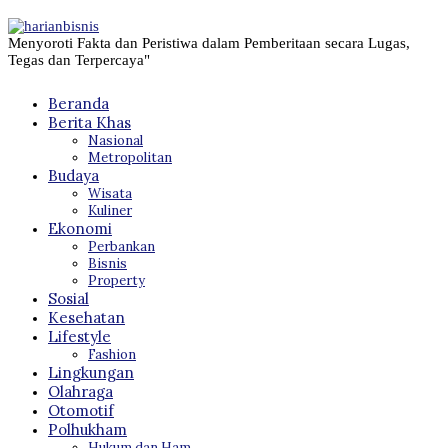
Menyoroti Fakta dan Peristiwa dalam Pemberitaan secara Lugas,
Tegas dan Terpercaya"
Beranda
Berita Khas
Nasional
Metropolitan
Budaya
Wisata
Kuliner
Ekonomi
Perbankan
Bisnis
Property
Sosial
Kesehatan
Lifestyle
Fashion
Lingkungan
Olahraga
Otomotif
Polhukham
Hukum dan Ham