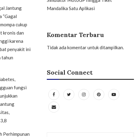
gal Jantung
Mandalika Satu Aplikasi
a “Gagal
memompa cukup
t kronis dan
Komentar Terbaru
inggi karena
Tidak ada komentar untuk ditampilkan.
bat penyakit ini
a tahun
Social Connect
iabetes,
ngguan fungsi
nunjukkan
jantung
itas,
.3,8
eh Perhimpunan