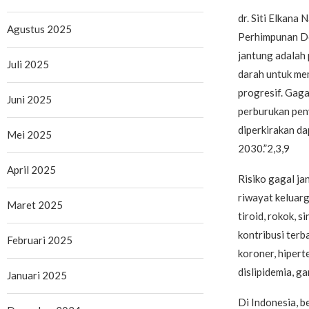
dr. Siti Elkana
Agustus 2025
Perhimpunan Do
jantung adalah
Juli 2025
darah untuk mem
progresif. Gaga
Juni 2025
perburukan peny
diperkirakan da
Mei 2025
2030.”2,3,9
April 2025
Risiko gagal ja
riwayat keluarg
Maret 2025
tiroid, rokok, 
kontribusi terb
Februari 2025
koroner, hipert
dislipidemia, g
Januari 2025
Di Indonesia, 