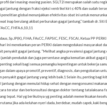
profil dari masing-masing pasien. SGLT2i merupakan salah satu regi
gal jantung dengan fraksi ejeksi ventrikel kiri ≤ 40% dan sudah terse
i penelitian global menunjukkan efektivitas obat ini untuk menurunk
wat inap berulang akibat perburukan gagal jantung,” tambah dr. Siti E
 FAsCC, FHFA.6,10,11
irdaus, Sp.JP(K), FIHA, FAsCC, FAPSIC, FESC, FSCAI, Ketua PP PERKI
 hari ini menekankan peran PERKI dalam mengedukasi masyarakat d
it penyakit gagal jantung. “Melihat angka prevalensi gagal jantung 
 jumlah penduduk dan juga persentase angka kematian akibat gagal 
penting sekali bagi semua pemangku kepentingan untuk bekerja sam
an dalam upaya promotif, preventif, diagnosis, dan pengobatan unt
penyakit gagal jantung yang lebih baik.1 Selain itu, penting bagi ki
 jantung dengan memulai hidup sehat dengan mengonsumsi makanan
ara teratur dan berkonsultasi dengan dokter tentang tatalaksana fa
ang tepat. Hal yg berikutnya yg penting adalah memeriksakan keseh
 terutama jika ada keluhan nyeri dada, berdebar, mudah capek, kaki be