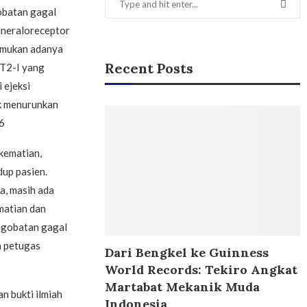
obatan gagal
mineraloreceptor
temukan adanya
Recent Posts
LT2-I yang
 ejeksi
uk menurunkan
6
kematian,
dup pasien.
a, masih ada
matian dan
ngobatan gagal
a petugas
Dari Bengkel ke Guinness
World Records: Tekiro Angkat
Martabat Mekanik Muda
n bukti ilmiah
Indonesia