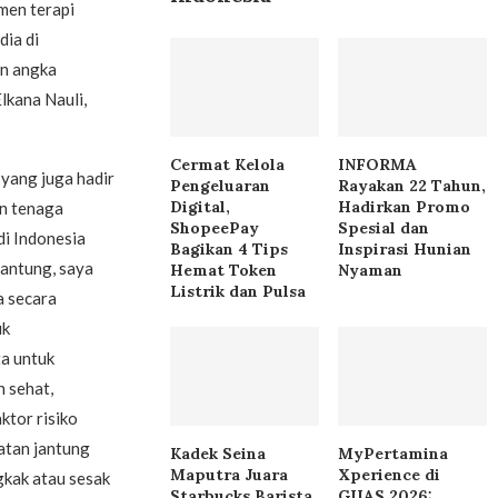
men terapi
dia di
an angka
lkana Nauli,
Cermat Kelola
INFORMA
 yang juga hadir
Pengeluaran
Rayakan 22 Tahun,
Digital,
Hadirkan Promo
an tenaga
ShopeePay
Spesial dan
di Indonesia
Bagikan 4 Tips
Inspirasi Hunian
jantung, saya
Hemat Token
Nyaman
Listrik dan Pulsa
a secara
uk
ta untuk
 sehat,
ktor risiko
atan jantung
Kadek Seina
MyPertamina
Maputra Juara
Xperience di
ngkak atau sesak
Starbucks Barista
GIIAS 2026: