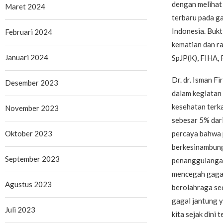
dengan melihat 
Maret 2024
terbaru pada ga
Indonesia. Bukt
Februari 2024
kematian dan ra
Januari 2024
SpJP(K), FIHA,
Dr. dr. Isman F
Desember 2023
dalam kegiatan
kesehatan terka
November 2023
sebesar 5% dari
Oktober 2023
percaya bahwa 
berkesinambung
September 2023
penanggulangan 
mencegah gagal
Agustus 2023
berolahraga sec
gagal jantung y
Juli 2023
kita sejak dini