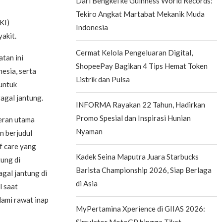
Dari Bengkel ke Guinness World Records:
Tekiro Angkat Martabat Mekanik Muda
KI)
Indonesia
akit.
Cermat Kelola Pengeluaran Digital,
tan ini
ShopeePay Bagikan 4 Tips Hemat Token
esia, serta
Listrik dan Pulsa
untuk
agal jantung.
INFORMA Rayakan 22 Tahun, Hadirkan
Promo Spesial dan Inspirasi Hunian
eran utama
Nyaman
n berjudul
f care yang
Kadek Seina Maputra Juara Starbucks
tung di
Barista Championship 2026, Siap Berlaga
gal jantung di
di Asia
l saat
ami rawat inap
MyPertamina Xperience di GIIAS 2026:
Simulator MotoGP hingga Tiket