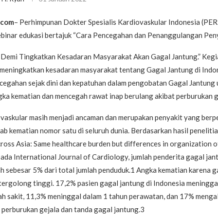
.com
– Perhimpunan Dokter Spesialis Kardiovaskular Indonesia (PER
inar edukasi bertajuk “Cara Pencegahan dan Penanggulangan Peny
 Demi Tingkatkan Kesadaran Masyarakat Akan Gagal Jantung.” Kegia
 meningkatkan kesadaran masyarakat tentang Gagal Jantung di Indon
cegahan sejak dini dan kepatuhan dalam pengobatan Gagal Jantung 
ka kematian dan mencegah rawat inap berulang akibat perburukan g
ovaskular masih menjadi ancaman dan merupakan penyakit yang berp
b kematian nomor satu di seluruh dunia. Berdasarkan hasil penelitia
cross Asia: Same healthcare burden but differences in organization o
pada International Journal of Cardiology, jumlah penderita gagal jan
h sebesar 5% dari total jumlah penduduk.1 Angka kematian karena ga
tergolong tinggi. 17,2% pasien gagal jantung di Indonesia meningga
h sakit, 11,3% meninggal dalam 1 tahun perawatan, dan 17% mengal
 perburukan gejala dan tanda gagal jantung.3