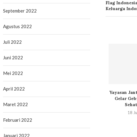
Flag Indonesi
Keluarga Indo
September 2022
Agustus 2022
Juli 2022
Juni 2022
Mei 2022
April 2022
HPV Tak Kenal
Prevalensi Anemia di
Yayasan Jan
, 1 dari 3...
Indonesia Masih Tinggi,
Gelar Geb
Maret 2022
Combiphar Dorong...
Sehat
April 2026
20 April 2026
18 Ju
Februari 2022
Januari 2022