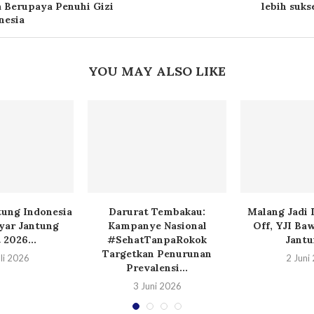
a Berupaya Penuhi Gizi
lebih suks
nesia
YOU MAY ALSO LIKE
tung Indonesia
Darurat Tembakau:
Malang Jadi 
yar Jantung
Kampanye Nasional
Off, YJI Ba
 2026...
#SehatTanpaRokok
Jantu
Targetkan Penurunan
li 2026
2 Juni
Prevalensi...
3 Juni 2026