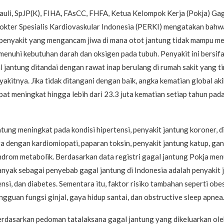
 Nauli, SpJP(K), FIHA, FAsCC, FHFA, Ketua Kelompok Kerja (Pokja) Ga
kter Spesialis Kardiovaskular Indonesia (PERKI) mengatakan bahw
 penyakit yang mengancam jiwa di mana otot jantung tidak mampu 
enuhi kebutuhan darah dan oksigen pada tubuh. Penyakit ini bersifa
l jantung ditandai dengan rawat inap berulang di rumah sakit yang t
akitnya. Jika tidak ditangani dengan baik, angka kematian global aki
pat meningkat hingga lebih dari 23.3 juta kematian setiap tahun pad
ntung meningkat pada kondisi hipertensi, penyakit jantung koroner, d
a dengan kardiomiopati, paparan toksin, penyakit jantung katup, ga
sindrom metabolik. Berdasarkan data registri gagal jantung Pokja me
anyak sebagai penyebab gagal jantung di Indonesia adalah penyakit 
ensi, dan diabetes. Sementara itu, faktor risiko tambahan seperti obes
angguan fungsi ginjal, gaya hidup santai, dan obstructive sleep apnea
berdasarkan pedoman tatalaksana gagal jantung yang dikeluarkan ol