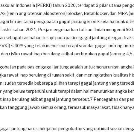
askular Indonesia (PERKI) tahun 2020, terdapat 3 pilar utama peng
RAS (renin angiotensin aldosteron) blocker, Betablocker, dan MRA (
agai lini pertama pengobatan gagal jantung kronik selama tidak di
Di akhir tahun 2021, Pokja mengeluarkan tulisan ilmiah mengenai SG
n sebagai tambahan terapi pada pasien gagal jantung dengan fraksi
(FEVKi) ≤ 40% yang telah menerima terapi standar gagal jantung unt
dan risiko rawat inap berulang akibat perburukan gagal jantung.4,5,
ngobatan pada pasien gagal jantung adalah untuk menurunkan angka 
a rawat inap berulang di rumah sakit, dan meningkatkan kualitas hi
ni sudah tersedia beberapa pilihan terapi gagal jantung yang tersedi
r yang belum terpenuhi untuk terapi dalam hal menurunkan angka ke
 inap berulang akibat gagal jantung tersebut.7 Pencegahan dan pe
kan tanggung jawab semua orang, termasuk masyarakat, tidak hany
gagal jantung harus menjalani pengobatan yang optimal sesuai denga