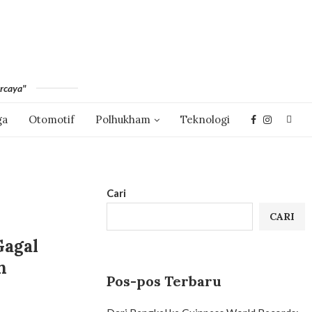
rcaya"
ga
Otomotif
Polhukham
Teknologi
Cari
CARI
Gagal
n
Pos-pos Terbaru