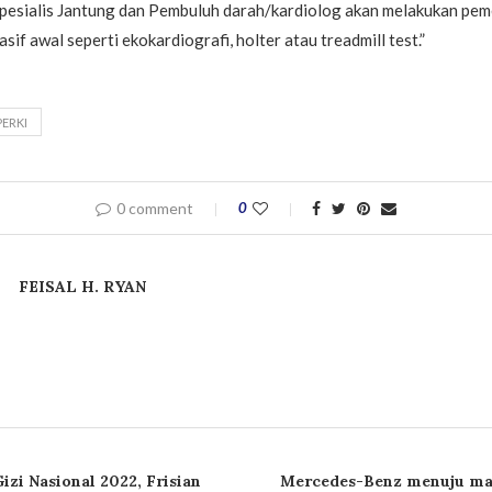
Spesialis Jantung dan Pembuluh darah/kardiolog akan melakukan pem
sif awal seperti ekokardiografi, holter atau treadmill test.”
PERKI
0 comment
0
FEISAL H. RYAN
zi Nasional 2022, Frisian
Mercedes-Benz menuju ma