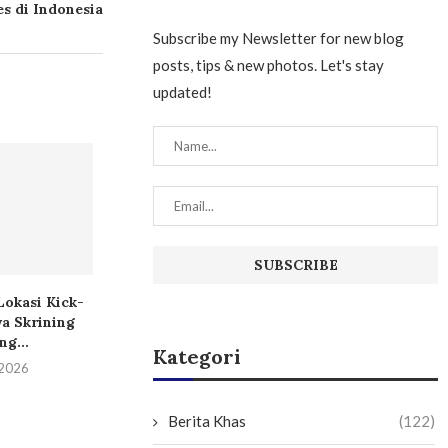
es di Indonesia
Subscribe my Newsletter for new blog
posts, tips & new photos. Let's stay
updated!
Lokasi Kick-
Caroline Riady: Pasien
Liu Sen: Indon
wa Skrining
Indonesia Tak Perlu
Infrastruktur 
ng...
Berobat ke...
Siap..
Kategori
 2026
31 Mei 2026
30 Mei 
Berita Khas
(122)