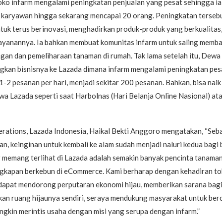
ko infarm mengalami peningkatan penjualan yang pesat sehingga ia
karyawan hingga sekarang mencapai 20 orang. Peningkatan tersebut
tuk terus berinovasi, menghadirkan produk-produk yang berkualitas,
ayanannya. Ia bahkan membuat komunitas infarm untuk saling membag
ngan dan pemeliharaan tanaman di rumah. Tak lama setelah itu, Dew
gkan bisnisnya ke Lazada dimana infarm mengalami peningkatan pes
-2 pesanan per hari, menjadi sekitar 200 pesanan. Bahkan, bisa naik 3
ewa Lazada seperti saat Harbolnas (Hari Belanja Online Nasional) a
erations, Lazada Indonesia, Haikal Bekti Anggoro mengatakan, “Seb
n, keinginan untuk kembali ke alam sudah menjadi naluri kedua bagi
g memang terlihat di Lazada adalah semakin banyak pencinta tanama
engkapan berkebun di eCommerce. Kami berharap dengan kehadiran to
 dapat mendorong perputaran ekonomi hijau, memberikan sarana bag
kan ruang hijaunya sendiri, seraya mendukung masyarakat untuk be
gkin merintis usaha dengan misi yang serupa dengan infarm.”