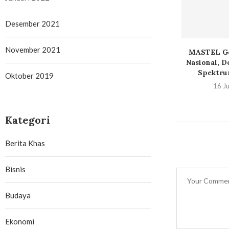
Desember 2021
November 2021
s 8 Hadir, TWS
Map Awareness ke
MASTEL Ge
Oktober 2019
uan dengan...
Financial Awareness: IPOT
Nasional, D
Bawa AI...
Spektru
Juni 2026
24 Juni 2026
16 Ju
Kategori
Berita Khas
Bisnis
Budaya
Ekonomi