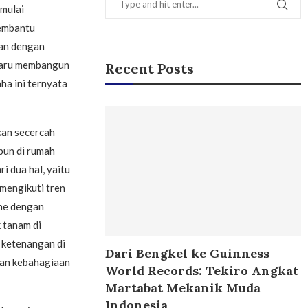
mulai
embantu
lan dengan
 baru membangun
Recent Posts
ha ini ternyata
an secercah
bun di rumah
i dua hal, yaitu
mengikuti tren
ine dengan
 tanam di
 ketenangan di
Dari Bengkel ke Guinness
kan kebahagiaan
World Records: Tekiro Angkat
Martabat Mekanik Muda
Indonesia