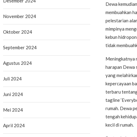
Desember 2024
Dewa kemudian 
membuahkan has
November 2024
pelestarian ala
mimpinya menge
Oktober 2024
kebun hidroponi
tidak membuahka
September 2024
Meningkatnya m
Agustus 2024
harapan Dewa s
yang melahirkan
Juli 2024
kepercayaan ba
terbaru tentang
Juni 2024
tagline ‘Every
rumah. Dewa pe
Mei 2024
tengah kehidupa
kecil di rumah.
April 2024