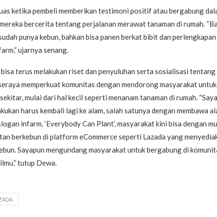
as ketika pembeli memberikan testimoni positif atau bergabung da
 mereka bercerita tentang perjalanan merawat tanaman di rumah. “B
sudah punya kebun, bahkan bisa panen berkat bibit dan perlengkapa
farm,” ujarnya senang.
isa terus melakukan riset dan penyuluhan serta sosialisasi tentang
, seraya memperkuat komunitas dengan mendorong masyarakat untuk
sekitar, mulai dari hal kecil seperti menanam tanaman di rumah. “Say
kukan harus kembali lagi ke alam, salah satunya dengan membawa al
logan infarm, ‘Everybody Can Plant’, masyarakat kini bisa dengan m
latan berkebun di platform eCommerce seperti Lazada yang menyedia
ebun. Sayapun mengundang masyarakat untuk bergabung di komunita
 ilmu,” tutup Dewa.
ZADA