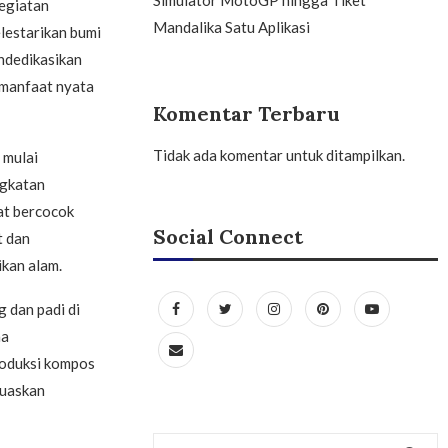
egiatan
Mandalika Satu Aplikasi
lestarikan bumi
ndedikasikan
 manfaat nyata
Komentar Terbaru
Tidak ada komentar untuk ditampilkan.
 mulai
ngkatan
at bercocok
Social Connect
t dan
kan alam.
 dan padi di
ha
roduksi kompos
muaskan