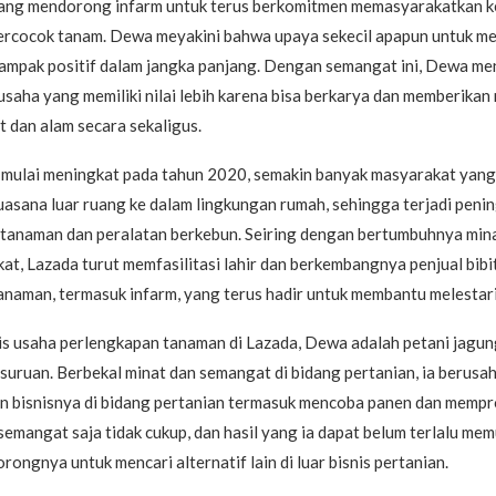
 yang mendorong infarm untuk terus berkomitmen memasyarakatkan k
ercocok tanam. Dewa meyakini bahwa upaya sekecil apapun untuk me
ampak positif dalam jangka panjang. Dengan semangat ini, Dewa me
usaha yang memiliki nilai lebih karena bisa berkarya dan memberikan
 dan alam secara sekaligus.
 mulai meningkat pada tahun 2020, semakin banyak masyarakat yang
asana luar ruang ke dalam lingkungan rumah, sehingga terjadi peni
t tanaman dan peralatan berkebun. Seiring dengan bertumbuhnya min
t, Lazada turut memfasilitasi lahir dan berkembangnya penjual bibi
naman, termasuk infarm, yang terus hadir untuk membantu melestari
s usaha perlengkapan tanaman di Lazada, Dewa adalah petani jagung
suruan. Berbekal minat dan semangat di bidang pertanian, ia berusa
bisnisnya di bidang pertanian termasuk mencoba panen dan memp
semangat saja tidak cukup, dan hasil yang ia dapat belum terlalu me
ongnya untuk mencari alternatif lain di luar bisnis pertanian.