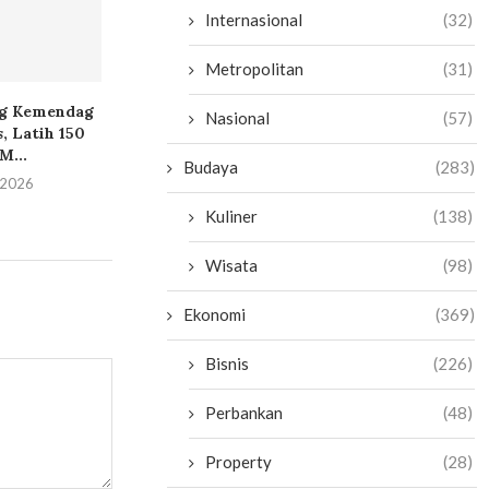
Internasional
(32)
Metropolitan
(31)
Nasional
(57)
g Kemendag
ZTE dan MoraRepublic
Alta Global Sch
Budaya
(283)
, Latih 150
Jalin Kemitraan Strategis
Generasi Hadap
...
Perluas Layanan...
AI,...
Kuliner
(138)
i 2026
11 Juli 2026
7 Juli 2
Wisata
(98)
Ekonomi
(369)
Bisnis
(226)
Perbankan
(48)
Property
(28)