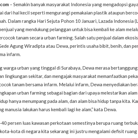
.com
– Semakin banyak masyarakat Indonesia yang mengadopsi gaya
ai dari hal kecil seperti mengurangi pemakaian plastik ataupun berco
ah. Dalam rangka Hari Sejuta Pohon 10 Januari, Lazada Indonesia (
enjual yang mendukung pelanggan untuk bisa kembali ke alam melalu
rcocok tanam secara urban farming. Salah satu penjual dalam ekosi
ede Agung Wiradipta atau Dewa, perintis usaha bibit, benih, dan p
ma infarm.
g warga urban yang tinggal di Surabaya, Dewa merasa bertanggung
an lingkungan sekitar, dan mengajak masyarakat memanfaatkan pek
rcocok tanam bersama infarm. Melalui infarm, Dewa menyediakan ber
ngkapan urban farming sebagai bagian dari upaya melestarikan alam
 hidup hanya menumpang pada alam, dan alam bisa hidup tanpa kita. K
g manusia lakukan harus kembali lagi ke alam,” kata Dewa.
-40 persen luas kawasan perkotaan semestinya berupa ruang terbuka
kota-kota di negara kita sekarang ini justru mengalami defisit ruang 