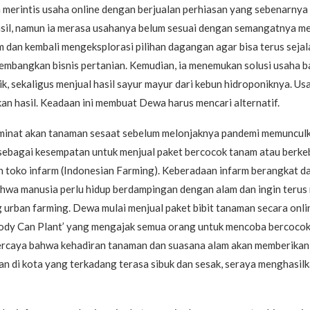
merintis usaha online dengan berjualan perhiasan yang sebenarnya 
il, namun ia merasa usahanya belum sesuai dengan semangatnya m
m dan kembali mengeksplorasi pilihan dagangan agar bisa terus seja
mbangkan bisnis pertanian. Kemudian, ia menemukan solusi usaha
k, sekaligus menjual hasil sayur mayur dari kebun hidroponiknya. Usa
n hasil. Keadaan ini membuat Dewa harus mencari alternatif.
inat akan tanaman sesaat sebelum melonjaknya pandemi memunculk
ebagai kesempatan untuk menjual paket bercocok tanam atau berke
 toko infarm (Indonesian Farming). Keberadaan infarm berangkat dar
hwa manusia perlu hidup berdampingan dengan alam dan ingin terus 
 urban farming. Dewa mulai menjual paket bibit tanaman secara onl
body Can Plant’ yang mengajak semua orang untuk mencoba bercocok
rcaya bahwa kehadiran tanaman dan suasana alam akan memberikan
n di kota yang terkadang terasa sibuk dan sesak, seraya menghasil