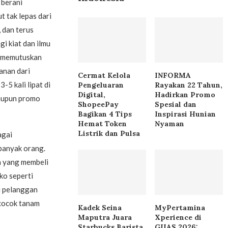
 berani
 tak lepas dari
 dan terus
i kiat dan ilmu
a memutuskan
anan dari
Cermat Kelola
INFORMA
-5 kali lipat di
Pengeluaran
Rayakan 22 Tahun,
Digital,
Hadirkan Promo
taupun promo
ShopeePay
Spesial dan
Bagikan 4 Tips
Inspirasi Hunian
Hemat Token
Nyaman
Listrik dan Pulsa
agai
 banyak orang.
n yang membeli
ko seperti
i pelanggan
rcocok tanam
Kadek Seina
MyPertamina
Maputra Juara
Xperience di
Starbucks Barista
GIIAS 2026: