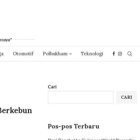
rcaya"
ga
Otomotif
Polhukham
Teknologi
Cari
CARI
 Berkebun
Pos-pos Terbaru