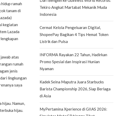
Dari Bengkel ke Guinness World Records:
 hidup ramah
Tekiro Angkat Martabat Mekanik Muda
cok tanam di
Indonesia
Lazada)
i kegiatan
Cermat Kelola Pengeluaran Digital,
stem Lazada
ShopeePay Bagikan 4 Tips Hemat Token
erlengkapan
Listrik dan Pulsa
INFORMA Rayakan 22 Tahun, Hadirkan
 jawab atas
Promo Spesial dan Inspirasi Hunian
arangan rumah
Nyaman
agam jenis
 dari lingkungan
Kadek Seina Maputra Juara Starbucks
arenanya saya
Barista Championship 2026, Siap Berlaga
di Asia
 hijau. Namun,
MyPertamina Xperience di GIIAS 2026:
terbuka hijau.
Simulator MotoGP hingga Tiket