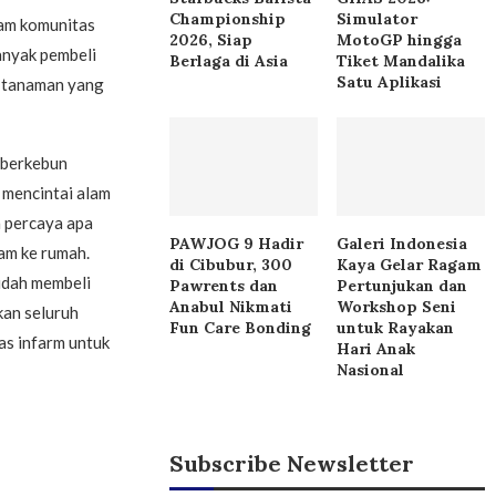
Championship
Simulator
lam komunitas
2026, Siap
MotoGP hingga
anyak pembeli
Berlaga di Asia
Tiket Mandalika
Satu Aplikasi
n tanaman yang
 berkebun
 mencintai alam
a percaya apa
PAWJOG 9 Hadir
Galeri Indonesia
am ke rumah.
di Cibubur, 300
Kaya Gelar Ragam
udah membeli
Pawrents dan
Pertunjukan dan
Anabul Nikmati
Workshop Seni
kan seluruh
Fun Care Bonding
untuk Rayakan
s infarm untuk
Hari Anak
Nasional
Subscribe Newsletter