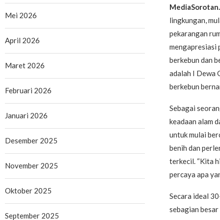
MediaSorotan
Mei 2026
lingkungan, mul
pekarangan rum
April 2026
mengapresiasi p
berkebun dan be
Maret 2026
adalah I Dewa G
berkebun berna
Februari 2026
Sebagai seoran
Januari 2026
keadaan alam d
untuk mulai be
Desember 2025
benih dan perle
terkecil. “Kita
November 2025
percaya apa yan
Oktober 2025
Secara ideal 30
sebagian besar 
September 2025