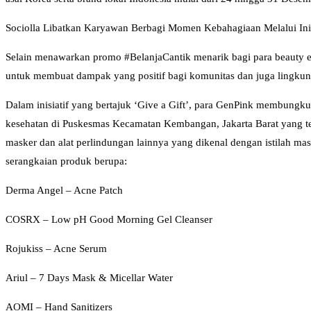
Sociolla Libatkan Karyawan Berbagi Momen Kebahagiaan Melalui Ini
Selain menawarkan promo #BelanjaCantik menarik bagi para beauty ent
untuk membuat dampak yang positif bagi komunitas dan juga lingkung
Dalam inisiatif yang bertajuk ‘Give a Gift’, para GenPink membungk
kesehatan di Puskesmas Kecamatan Kembangan, Jakarta Barat yang te
masker dan alat perlindungan lainnya yang dikenal dengan istilah ma
serangkaian produk berupa:
Derma Angel – Acne Patch
COSRX – Low pH Good Morning Gel Cleanser
Rojukiss – Acne Serum
Ariul – 7 Days Mask & Micellar Water
AOMI – Hand Sanitizers