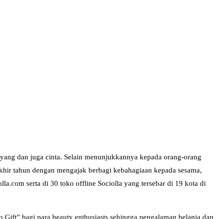
ayang dan juga cinta. Selain menunjukkannya kepada orang-orang
 akhir tahun dengan mengajak berbagi kebahagiaan kepada sesama,
a.com serta di 30 toko offline Sociolla yang tersebar di 19 kota di
Gift” bagi para beauty enthusiasts sehingga pengalaman belanja dan