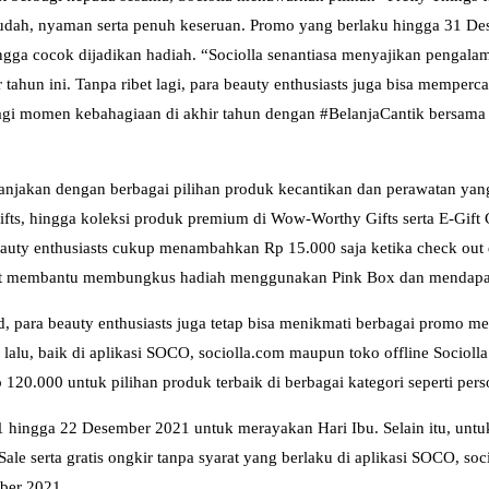
udah, nyaman serta penuh keseruan. Promo yang berlaku hingga 31 De
ingga cocok dijadikan hadiah. “Sociolla senantiasa menyajikan peng
ahun ini. Tanpa ribet lagi, para beauty enthusiasts juga bisa memperc
rbagi momen kebahagiaan di akhir tahun dengan #BelanjaCantik bersama
dimanjakan dengan berbagai pilihan produk kecantikan dan perawatan ya
ifts, hingga koleksi produk premium di Wow-Worthy Gifts serta E-Gif
uty enthusiasts cukup menambahkan Rp 15.000 saja ketika check out di
dapat membantu membungkus hadiah menggunakan Pink Box dan mendapat
d, para beauty enthusiasts juga tetap bisa menikmati berbagai promo 
alu, baik di aplikasi SOCO, sociolla.com maupun toko offline Sociolla
120.000 untuk pilihan produk terbaik di berbagai kategori seperti perso
 hingga 22 Desember 2021 untuk merayakan Hari Ibu. Selain itu, untuk
le serta gratis ongkir tanpa syarat yang berlaku di aplikasi SOCO, soci
mber 2021.