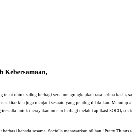
uh Kebersamaan,
tepat untuk saling berbagi serta mengungkapkan rasa terima kasih, s
tas sekitar kita juga menjadi sesuatu yang penting dilakukan. Menutup
g tersedia untuk merayakan musim berbagi melalui aplikasi SOCO, socioll
erbagi kepada sesama, Sociolla menawarkan pilihan “Pretty Things to 