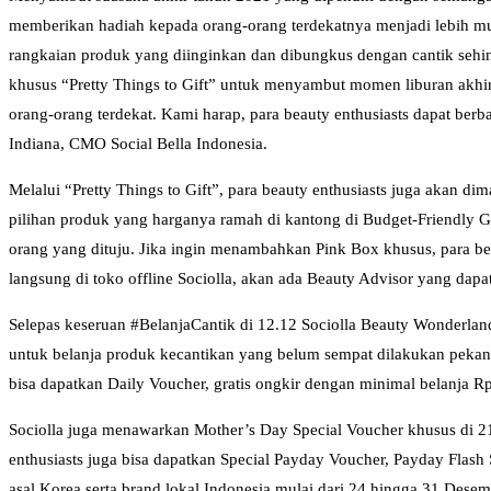
memberikan hadiah kepada orang-orang terdekatnya menjadi lebih m
rangkaian produk yang diinginkan dan dibungkus dengan cantik seh
khusus “Pretty Things to Gift” untuk menyambut momen liburan akhir t
orang-orang terdekat. Kami harap, para beauty enthusiasts dapat be
Indiana, CMO Social Bella Indonesia.
Melalui “Pretty Things to Gift”, para beauty enthusiasts juga akan 
pilihan produk yang harganya ramah di kantong di Budget-Friendly G
orang yang dituju. Jika ingin menambahkan Pink Box khusus, para bea
langsung di toko offline Sociolla, akan ada Beauty Advisor yang 
Selepas keseruan #BelanjaCantik di 12.12 Sociolla Beauty Wonderlan
untuk belanja produk kecantikan yang belum sempat dilakukan pekan l
bisa dapatkan Daily Voucher, gratis ongkir dengan minimal belanja Rp 
Sociolla juga menawarkan Mother’s Day Special Voucher khusus di 21
enthusiasts juga bisa dapatkan Special Payday Voucher, Payday Flash Sa
asal Korea serta brand lokal Indonesia mulai dari 24 hingga 31 Dese