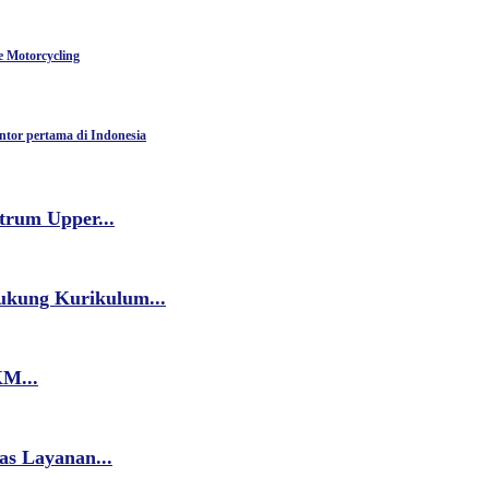
 Motorcycling
ntor pertama di Indonesia
trum Upper...
ukung Kurikulum...
M...
as Layanan...