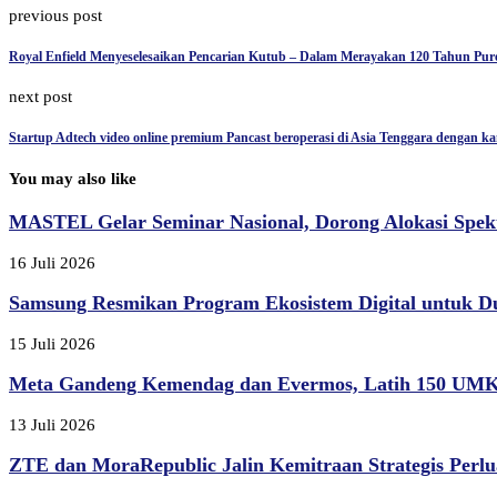
previous post
Royal Enfield Menyeselesaikan Pencarian Kutub – Dalam Merayakan 120 Tahun Pure
next post
Startup Adtech video online premium Pancast beroperasi di Asia Tenggara dengan ka
You may also like
MASTEL Gelar Seminar Nasional, Dorong Alokasi Spek
16 Juli 2026
Samsung Resmikan Program Ekosistem Digital untuk D
15 Juli 2026
Meta Gandeng Kemendag dan Evermos, Latih 150 UMK
13 Juli 2026
ZTE dan MoraRepublic Jalin Kemitraan Strategis Perlu