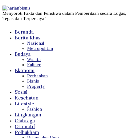
Menyoroti Fakta dan Peristiwa dalam Pemberitaan secara Lugas,
Tegas dan Terpercaya"
Beranda
Berita Khas
Nasional
Metropolitan
Budaya
Wisata
Kuliner
Ekonomi
Perbankan
Bisnis
Property
Sosial
Kesehatan
Lifestyle
Fashion
Lingkungan
Olahraga
Otomotif
Polhukham
Hukum dan Ham