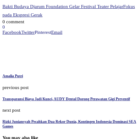
Bakti Budaya Djarum Foundation Gelar Festival Teater Pelajar
Fokus
pada Ekspresi Gerak
0 comment
0
Facebook
Twitter
Pinterest
Email
Amalia Putri
previous post
Transparansi Biaya Jadi Kunci, AUDY Dental Dorong Perawatan Gigi Preventif
next post
Rizki Juniansyah Pecahkan Dua Rekor Dunia, Kontingen Indonesia Dominasi SEA
Games
You may also like