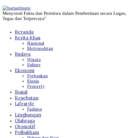
Menyoroti Fakta dan Peristiwa dalam Pemberitaan secara Lugas,
Tegas dan Terpercaya"
Beranda
Berita Khas
Nasional
Metropolitan
Budaya
Wisata
Kuliner
Ekonomi
Perbankan
Bisnis
Property
Sosial
Kesehatan
Lifestyle
Fashion
Lingkungan
Olahraga
Otomotif
Polhukham
Hukum dan Ham