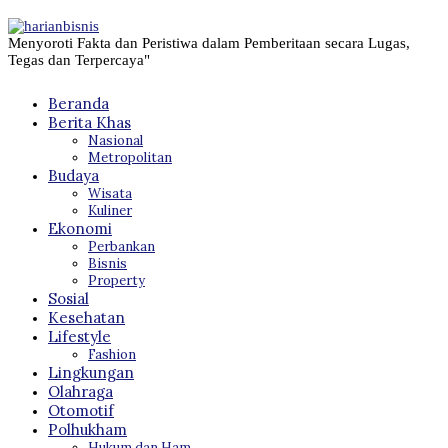
Menyoroti Fakta dan Peristiwa dalam Pemberitaan secara Lugas,
Tegas dan Terpercaya"
Beranda
Berita Khas
Nasional
Metropolitan
Budaya
Wisata
Kuliner
Ekonomi
Perbankan
Bisnis
Property
Sosial
Kesehatan
Lifestyle
Fashion
Lingkungan
Olahraga
Otomotif
Polhukham
Hukum dan Ham