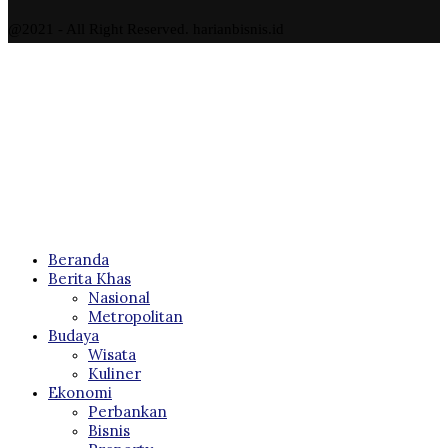
@2021 - All Right Reserved. harianbisnis.id
Beranda
Berita Khas
Nasional
Metropolitan
Budaya
Wisata
Kuliner
Ekonomi
Perbankan
Bisnis