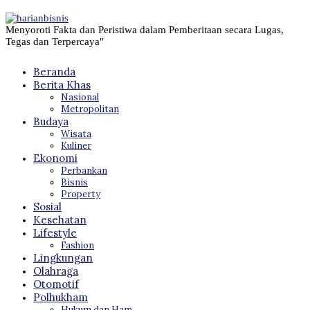
Menyoroti Fakta dan Peristiwa dalam Pemberitaan secara Lugas,
Tegas dan Terpercaya"
Beranda
Berita Khas
Nasional
Metropolitan
Budaya
Wisata
Kuliner
Ekonomi
Perbankan
Bisnis
Property
Sosial
Kesehatan
Lifestyle
Fashion
Lingkungan
Olahraga
Otomotif
Polhukham
Hukum dan Ham