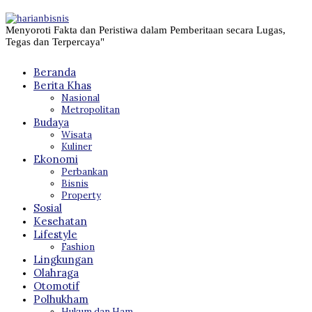
Menyoroti Fakta dan Peristiwa dalam Pemberitaan secara Lugas,
Tegas dan Terpercaya"
Beranda
Berita Khas
Nasional
Metropolitan
Budaya
Wisata
Kuliner
Ekonomi
Perbankan
Bisnis
Property
Sosial
Kesehatan
Lifestyle
Fashion
Lingkungan
Olahraga
Otomotif
Polhukham
Hukum dan Ham