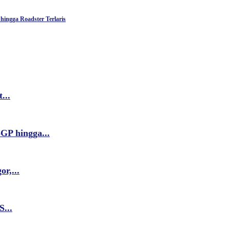
ingga Roadster Terlaris
...
GP hingga...
r,...
...