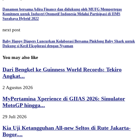
Danamon bersama Adira Finance dan didukung oleh MUFG Mempertegas
Komitmen untuk Industri Otomotif Indonesia Melalui Partisipasi di IIMS
Surabaya Hybrid 2022
next post
Baby Happy Diapers Luncurkan Kolaborasi Bersama Pinkfong Baby Shark untuk
Dukung si Kecil Eksplorasi dengan Nyaman
You may also like
Dari Bengkel ke Guinness World Records: Tekiro
Angkat...
2 Agustus 2026
MyPertamina Xperience di GIIAS 2026: Simulator
MotoGP hingga...
29 Juli 2026
Kia Uji Ketangguhan All-new Seltos di Rute Jakarta-
Bogor,...