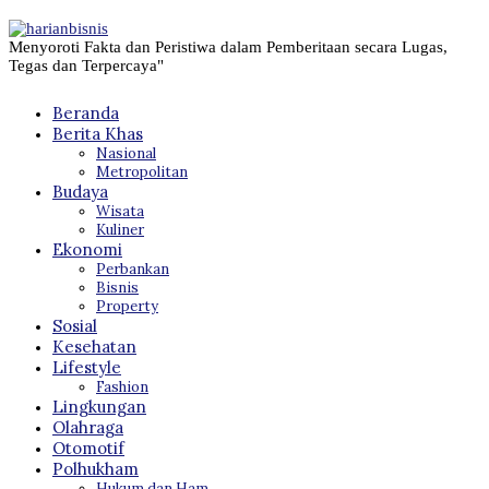
Menyoroti Fakta dan Peristiwa dalam Pemberitaan secara Lugas,
Tegas dan Terpercaya"
Beranda
Berita Khas
Nasional
Metropolitan
Budaya
Wisata
Kuliner
Ekonomi
Perbankan
Bisnis
Property
Sosial
Kesehatan
Lifestyle
Fashion
Lingkungan
Olahraga
Otomotif
Polhukham
Hukum dan Ham