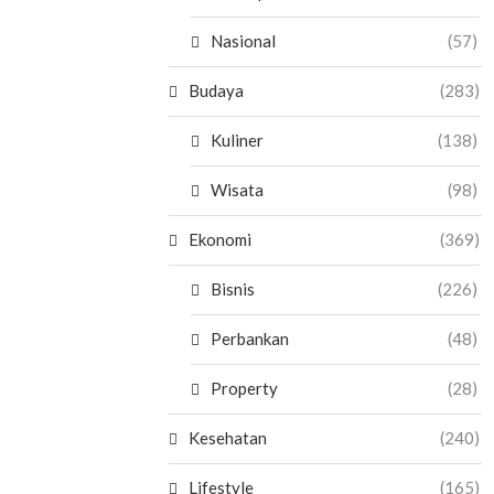
Nasional
(57)
Budaya
(283)
Kuliner
(138)
Wisata
(98)
Ekonomi
(369)
Bisnis
(226)
Perbankan
(48)
Property
(28)
Kesehatan
(240)
Lifestyle
(165)