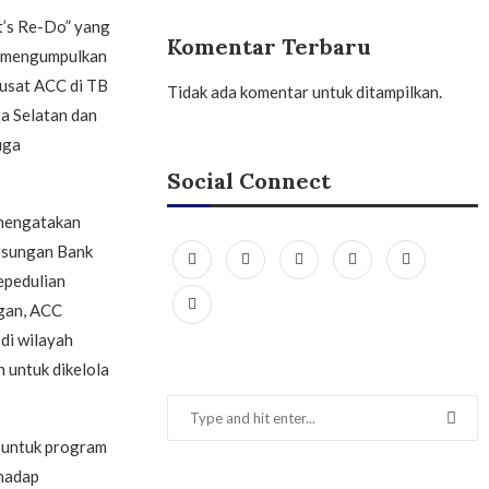
t’s Re-Do” yang
Komentar Terbaru
k mengumpulkan
pusat ACC di TB
Tidak ada komentar untuk ditampilkan.
ta Selatan dan
uga
Social Connect
mengatakan
gsungan Bank
epedulian
ngan, ACC
di wilayah
n untuk dikelola
 untuk program
hadap