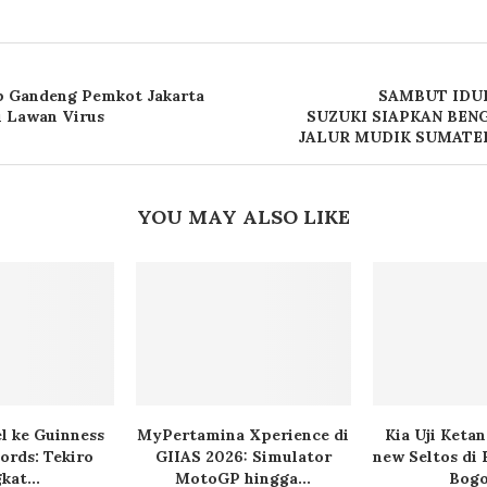
p Gandeng Pemkot Jakarta
SAMBUT IDUL
u Lawan Virus
SUZUKI SIAPKAN BENG
JALUR MUDIK SUMATE
YOU MAY ALSO LIKE
l ke Guinness
MyPertamina Xperience di
Kia Uji Keta
ords: Tekiro
GIIAS 2026: Simulator
new Seltos di 
kat...
MotoGP hingga...
Bogor