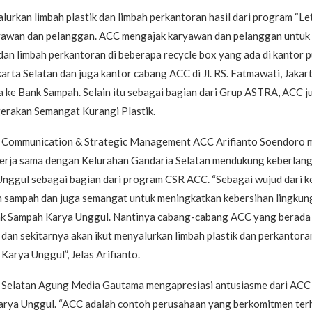
urkan limbah plastik dan limbah perkantoran hasil dari program “Le
yawan dan pelanggan. ACC mengajak karyawan dan pelanggan untu
dan limbah perkantoran di beberapa recycle box yang ada di kantor 
arta Selatan dan juga kantor cabang ACC di Jl. RS. Fatmawati, Jakar
 ke Bank Sampah. Selain itu sebagai bagian dari Grup ASTRA, ACC j
erakan Semangat Kurangi Plastik.
 Communication & Strategic Management ACC Arifianto Soendoro 
rja sama dengan Kelurahan Gandaria Selatan mendukung keberlan
nggul sebagai bagian dari program CSR ACC. “Sebagai wujud dari k
h sampah dan juga semangat untuk meningkatkan kebersihan lingku
 Sampah Karya Unggul. Nantinya cabang-cabang ACC yang berada 
 dan sekitarnya akan ikut menyalurkan limbah plastik dan perkantora
Karya Unggul”, Jelas Arifianto.
 Selatan Agung Media Gautama mengapresiasi antusiasme dari ACC
rya Unggul. “ACC adalah contoh perusahaan yang berkomitmen ter