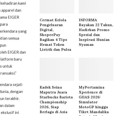
 kehadiran kami
n apparel dan
rsama EIGER
Cermat Kelola
INFORMA
 para
Pengeluaran
Rayakan 22 Tahun,
Digital,
Hadirkan Promo
berkendara yang
ShopeePay
Spesial dan
atian semua
Bagikan 4 Tips
Inspirasi Hunian
Hemat Token
Nyaman
upun
Listrik dan Pulsa
 oleh EIGER dan
platform baru
s untuk
ansaksi.”
endara sejati
Kadek Seina
MyPertamina
dunia, dengan
Maputra Juara
Xperience di
Starbucks Barista
GIIAS 2026:
n terakhir.
Championship
Simulator
an dalam
2026, Siap
MotoGP hingga
Berlaga di Asia
Tiket Mandalika
kslusif ini