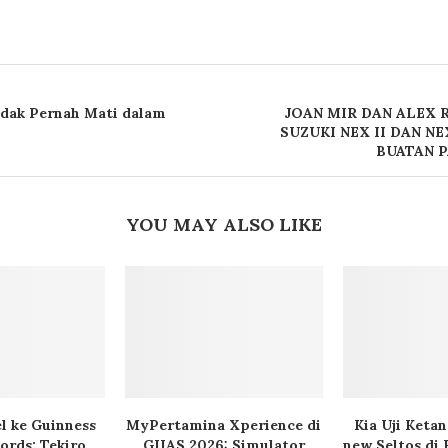
Tidak Pernah Mati dalam
JOAN MIR DAN ALEX 
SUZUKI NEX II DAN N
BUATAN P
YOU MAY ALSO LIKE
l ke Guinness
MyPertamina Xperience di
Kia Uji Keta
ords: Tekiro
GIIAS 2026: Simulator
new Seltos di 