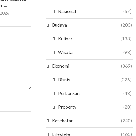
,...
Nasional
(57)
i 2026
Budaya
(283)
Kuliner
(138)
Wisata
(98)
Ekonomi
(369)
Bisnis
(226)
Perbankan
(48)
Property
(28)
Kesehatan
(240)
Lifestyle
(165)