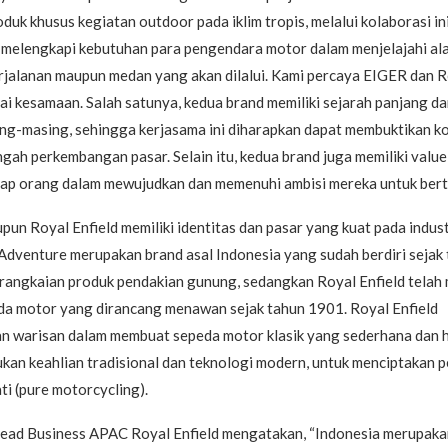
duk khusus kegiatan outdoor pada iklim tropis, melalui kolaborasi in
 melengkapi kebutuhan para pengendara motor dalam menjelajahi ala
rjalanan maupun medan yang akan dilalui. Kami percaya EIGER dan R
ai kesamaan. Salah satunya, kedua brand memiliki sejarah panjang dan
ng-masing, sehingga kerjasama ini diharapkan dapat membuktikan ko
engah perkembangan pasar. Selain itu, kedua brand juga memiliki value
ap orang dalam mewujudkan dan memenuhi ambisi mereka untuk bert
un Royal Enfield memiliki identitas dan pasar yang kuat pada indus
Adventure merupakan brand asal Indonesia yang sudah berdiri sejak
 rangkaian produk pendakian gunung, sedangkan Royal Enfield telah
da motor yang dirancang menawan sejak tahun 1901. Royal Enfield
 warisan dalam membuat sepeda motor klasik yang sederhana dan 
an keahlian tradisional dan teknologi modern, untuk menciptakan 
ti (pure motorcycling).
Head Business APAC Royal Enfield mengatakan, “Indonesia merupakan