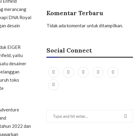
 Enfield
ang merancang
Komentar Terbaru
gkapi DNA Royal
Tidak ada komentar untuk ditampilkan.
gan desain
roduk EIGER
Social Connect
field, yaitu
 satu desainer
 pelanggan
uruh toko
te
Adventure
and
i tahun 2022 dan
enawarkan