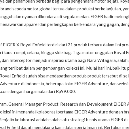
a dan penampilan berbeda bagi para pengendara motor sejati. Royal
 brand sepeda motor global tertua dalam produksi berkelanjutan, y
angguh dan nyaman dikendarai di segala medan. EIGER hadir melen
 menawarkan apparel dan perlengkapan berkendara yang gagah, den
if EIGER X Royal Enfield terdiri dari 21 produk terbaru dalam lini p
ri kaus, rompi, celana, hingga side bag. Tiga motor unggulan Royal En
, dan Interceptor menjadi inspirasi utama bagi Nara Witagara, salah
ng terlibat dalam pengembangan koleksi ini. Mulai hari ini, baik itu
oyal Enfield sudah bisa mendapatkan produk-produk tersebut di sel
 Adventure di Indonesia, beberapa toko EIGER Adventure, dan websi
.com dengan harga mulai dari Rp99.000.
ram, General Manager Product, Research dan Development EIGER 
oleksi ini menandai kolaborasi pertama EIGER Adventure dengan br
Menjalin kolaborasi adalah salah satu strategi bisnis utama EIGER d
yal Enfield dapat mendukung kami dalam perjalanan ini. Berfokus m