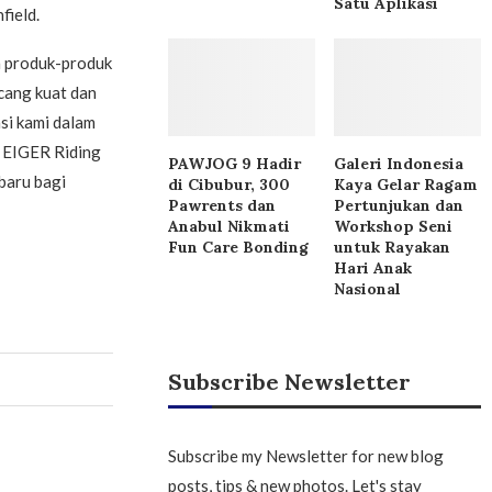
Satu Aplikasi
field.
n produk-produk
cang kuat dan
si kami dalam
 EIGER Riding
PAWJOG 9 Hadir
Galeri Indonesia
baru bagi
di Cibubur, 300
Kaya Gelar Ragam
Pawrents dan
Pertunjukan dan
Anabul Nikmati
Workshop Seni
Fun Care Bonding
untuk Rayakan
Hari Anak
Nasional
Subscribe Newsletter
Subscribe my Newsletter for new blog
posts, tips & new photos. Let's stay