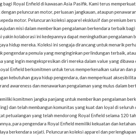
g bagi Royal Enfield di kawasan Asia Pasifik. Kami terus memperkuat
aik dengan peluncuran motor, perluasan jangkauan, ataupun penawara
sepeda motor. Peluncuran koleksi apparel eksklusif dan premium be
ujudan misi dalam memberikan pengalaman berkendara terbaik bagi
i yakin kolaborasi ini kedepannya dapat meningkatkan pengalaman 
aya hidup mereka. Koleksi ini sengaja dirancang untuk menarik perh
ik pengendara pemula yang menginginkan perlindungan terbaik, ata
a yang ingin mengekspresikan diri mereka dalam value yang dibawa
Royal Enfield berkomitmen untuk terus memperkenalkan saluran dan 
ngan kebutuhan gaya hidup pengendara, dan memperkuat aksesibilita
rand awareness dan menawarkan pengalaman yang mulus dalam bertr
memiliki komitmen jangka panjang untuk memberikan pengalaman berk
ing) dan telah membangun komunitas yang kuat dan loyal di seluruh 
at petualangan yang telah mendorong Royal Enfield selama 120 tahu
nnya, para pengendara Royal Enfield memiliki kekuatan dan ketahan
a berkendara sejati. Peluncuran koleksi apparel dan perlengkapan e