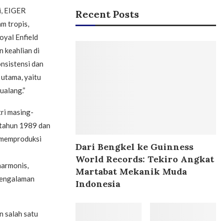
i, EIGER
Recent Posts
m tropis,
oyal Enfield
 keahlian di
nsistensi dan
 utama, yaitu
ualang.”
tri masing-
 tahun 1989 dan
 memproduksi
Dari Bengkel ke Guinness
World Records: Tekiro Angkat
harmonis,
Martabat Mekanik Muda
pengalaman
Indonesia
 salah satu