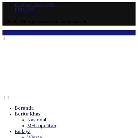
Pedoman Media Siber
REDAKSI
@2021 - All Right Reserved. harianbisnis.id
Beranda
Berita Khas
Nasional
Metropolitan
Budaya
Wisata