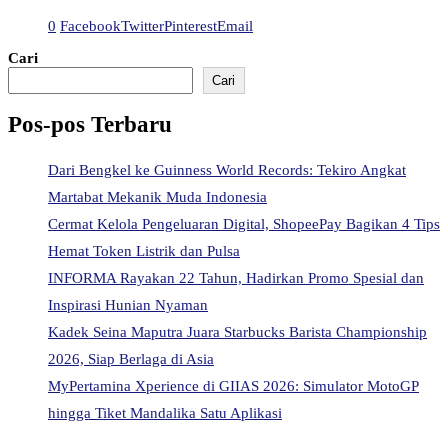
0
Facebook
Twitter
Pinterest
Email
Cari
Cari
Pos-pos Terbaru
Dari Bengkel ke Guinness World Records: Tekiro Angkat
Martabat Mekanik Muda Indonesia
Cermat Kelola Pengeluaran Digital, ShopeePay Bagikan 4 Tips
Hemat Token Listrik dan Pulsa
INFORMA Rayakan 22 Tahun, Hadirkan Promo Spesial dan
Inspirasi Hunian Nyaman
Kadek Seina Maputra Juara Starbucks Barista Championship
2026, Siap Berlaga di Asia
MyPertamina Xperience di GIIAS 2026: Simulator MotoGP
hingga Tiket Mandalika Satu Aplikasi