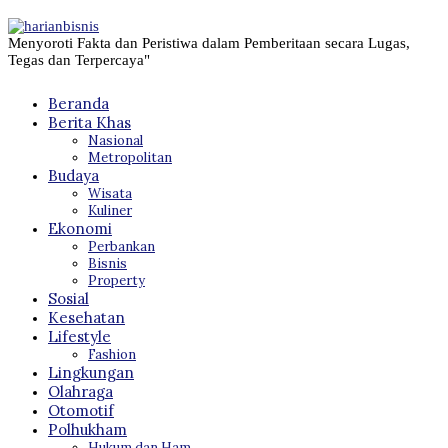
Menyoroti Fakta dan Peristiwa dalam Pemberitaan secara Lugas,
Tegas dan Terpercaya"
Beranda
Berita Khas
Nasional
Metropolitan
Budaya
Wisata
Kuliner
Ekonomi
Perbankan
Bisnis
Property
Sosial
Kesehatan
Lifestyle
Fashion
Lingkungan
Olahraga
Otomotif
Polhukham
Hukum dan Ham