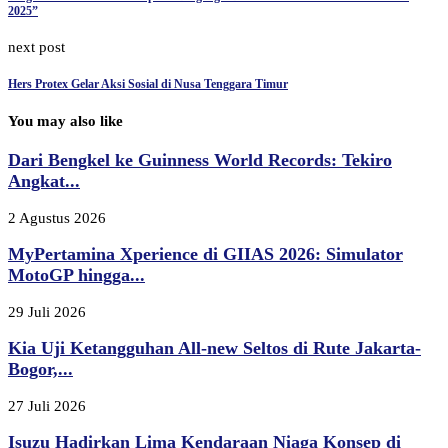
2025”
next post
Hers Protex Gelar Aksi Sosial di Nusa Tenggara Timur
You may also like
Dari Bengkel ke Guinness World Records: Tekiro
Angkat...
2 Agustus 2026
MyPertamina Xperience di GIIAS 2026: Simulator
MotoGP hingga...
29 Juli 2026
Kia Uji Ketangguhan All-new Seltos di Rute Jakarta-
Bogor,...
27 Juli 2026
Isuzu Hadirkan Lima Kendaraan Niaga Konsep di