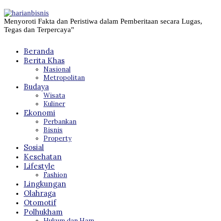
Menyoroti Fakta dan Peristiwa dalam Pemberitaan secara Lugas,
Tegas dan Terpercaya"
Beranda
Berita Khas
Nasional
Metropolitan
Budaya
Wisata
Kuliner
Ekonomi
Perbankan
Bisnis
Property
Sosial
Kesehatan
Lifestyle
Fashion
Lingkungan
Olahraga
Otomotif
Polhukham
Hukum dan Ham