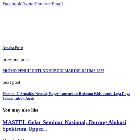
Facebook
Twitter
Pinterest
Email
Amalia Putri
previous post
PROMO PENUH UNTUNG SUZUKI MARINE DI IIMS 2022
next post
Vitamin C Semakin Krusial, Bayer Luncurkan Redoxon Kids untuk Jaga Daya
Tahan Tubuh Anak
You may also like
MASTEL Gelar Seminar Nasional, Dorong Alokasi
Spektrum Upper...