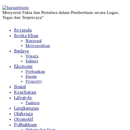
Menyoroti Fakta dan Peristiwa dalam Pemberitaan secara Lugas,
Tegas dan Terpercaya"
Beranda
Berita Khas
Nasional
Metropolitan
Budaya
Wisata
Kuliner
Ekonomi
Perbankan
Bisnis
Property
Sosial
Kesehatan
Lifestyle
Fashion
Lingkungan
Olahraga
Otomotif
Polhukham
Hukum dan Ham