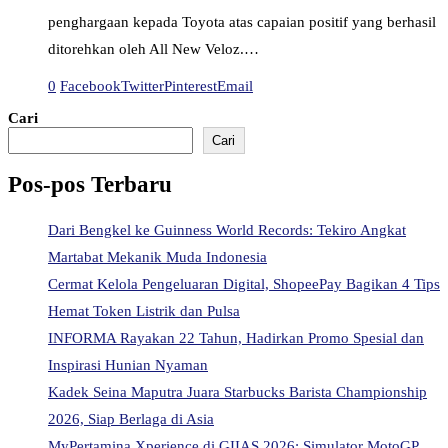
penghargaan kepada Toyota atas capaian positif yang berhasil
ditorehkan oleh All New Veloz.…
0
Facebook
Twitter
Pinterest
Email
Cari
Cari
Pos-pos Terbaru
Dari Bengkel ke Guinness World Records: Tekiro Angkat
Martabat Mekanik Muda Indonesia
Cermat Kelola Pengeluaran Digital, ShopeePay Bagikan 4 Tips
Hemat Token Listrik dan Pulsa
INFORMA Rayakan 22 Tahun, Hadirkan Promo Spesial dan
Inspirasi Hunian Nyaman
Kadek Seina Maputra Juara Starbucks Barista Championship
2026, Siap Berlaga di Asia
MyPertamina Xperience di GIIAS 2026: Simulator MotoGP