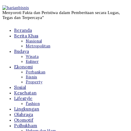
Menyoroti Fakta dan Peristiwa dalam Pemberitaan secara Lugas,
Tegas dan Terpercaya"
Beranda
Berita Khas
Nasional
Metropolitan
Budaya
Wisata
Kuliner
Ekonomi
Perbankan
Bisnis
Property
Sosial
Kesehatan
Lifestyle
Fashion
Lingkungan
Olahraga
Otomotif
Polhukham
Hukum dan Ham